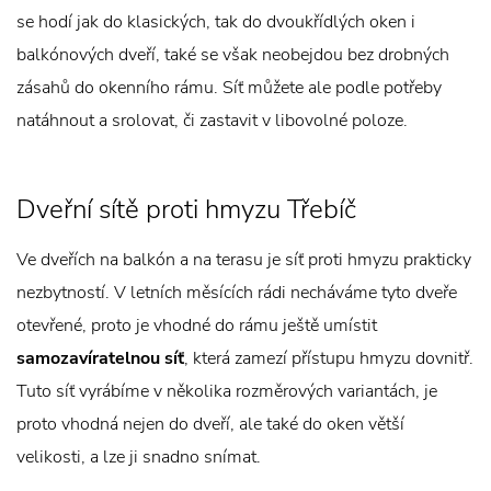
se hodí jak do klasických, tak do dvoukřídlých oken i
balkónových dveří, také se však neobejdou bez drobných
zásahů do okenního rámu. Síť můžete ale podle potřeby
natáhnout a srolovat, či zastavit v libovolné poloze.
Dveřní sítě proti hmyzu Třebíč
Ve dveřích na balkón a na terasu je síť proti hmyzu prakticky
nezbytností. V letních měsících rádi necháváme tyto dveře
otevřené, proto je vhodné do rámu ještě umístit
samozavíratelnou síť
, která zamezí přístupu hmyzu dovnitř.
Tuto síť vyrábíme v několika rozměrových variantách, je
proto vhodná nejen do dveří, ale také do oken větší
velikosti, a lze ji snadno snímat.