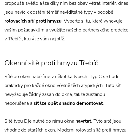
propouští světlo a lze díky nim bez obav větrat interiér, dnes
jsou navíc k dostání téměř neviditelné typy v podobě
rolovacích sítí proti hmyzu
. Vyberte si tu, která vyhovuje
vašim požadavkům a využijte našeho partnerského prodejce
v Třebíči, který je vám nejblíž.
Okenní sítě proti hmyzu Třebíč
Sítě do oken nabízíme v několika typech. Typ C se hodí
prakticky pro každé okno včetně těch atypických. Tato síť
nevyžaduje žádný zásah do okna, takže zůstanou
neporušená a
síť lze opět snadno demontovat
.
Sítě typu E je nutné do rámu okna
navrtat
. Tyto sítě jsou
vhodné do starších oken. Moderní rolovací sítě proti hmyzu