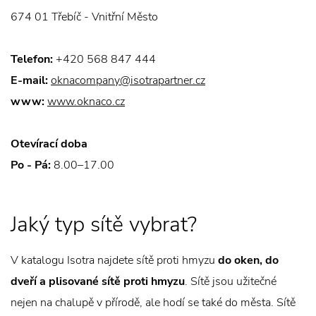
674 01 Třebíč - Vnitřní Město
Telefon:
+420 568 847 444
E-mail:
oknacompany@isotrapartner.cz
www:
www.oknaco.cz
Otevírací doba
Po - Pá:
8.00–17.00
Jaký typ sítě vybrat?
V katalogu Isotra najdete sítě proti hmyzu
do oken, do
dveří a plisované sítě proti hmyzu
. Sítě jsou užitečné
nejen na chalupě v přírodě, ale hodí se také do města. Sítě