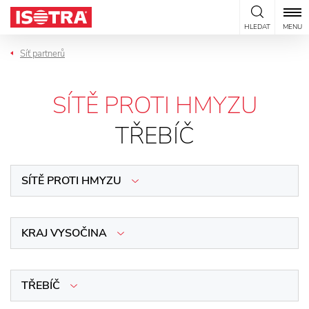
Přeskočit na obsah
HLEDAT
MENU
Síť partnerů
SÍTĚ PROTI HMYZU
TŘEBÍČ
SÍTĚ PROTI HMYZU
KRAJ VYSOČINA
TŘEBÍČ