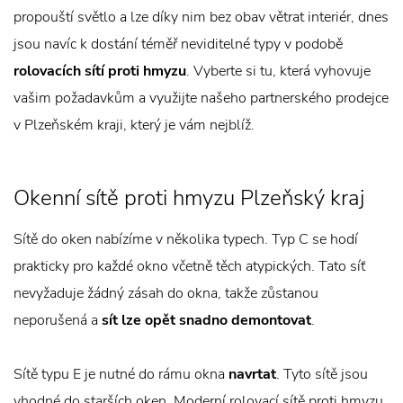
propouští světlo a lze díky nim bez obav větrat interiér, dnes
jsou navíc k dostání téměř neviditelné typy v podobě
rolovacích sítí proti hmyzu
. Vyberte si tu, která vyhovuje
vašim požadavkům a využijte našeho partnerského prodejce
v Plzeňském kraji, který je vám nejblíž.
Okenní sítě proti hmyzu Plzeňský kraj
Sítě do oken nabízíme v několika typech. Typ C se hodí
prakticky pro každé okno včetně těch atypických. Tato síť
nevyžaduje žádný zásah do okna, takže zůstanou
neporušená a
sít lze opět snadno demontovat
.
Sítě typu E je nutné do rámu okna
navrtat
. Tyto sítě jsou
vhodné do starších oken. Moderní rolovací sítě proti hmyzu