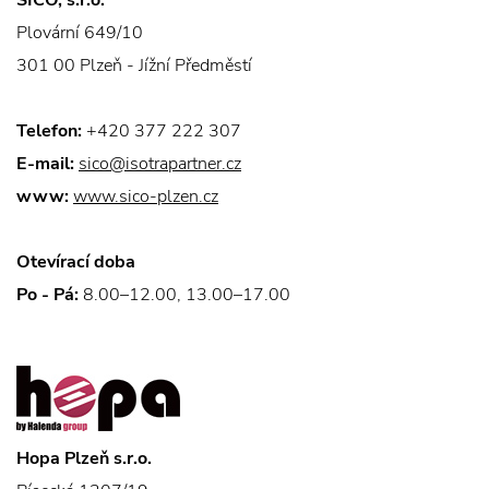
SICO, s.r.o.
Plovární 649/10
301 00 Plzeň - Jížní Předměstí
Telefon:
+420 377 222 307
E-mail:
sico@isotrapartner.cz
www:
www.sico-plzen.cz
Otevírací doba
Po - Pá:
8.00–12.00, 13.00–17.00
Hopa Plzeň s.r.o.