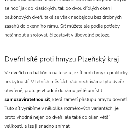
se hodí jak do klasických, tak do dvoukřídlých oken i
balkónových dveří, také se však neobejdou bez drobných
zásahů do okenního rámu. Síť můžete ale podle potřeby
natáhnout a srolovat, či zastavit v libovolné poloze.
Dveřní sítě proti hmyzu Plzeňský kraj
Ve dveřích na balkón a na terasu je síť proti hmyzu prakticky
nezbytností. V letních měsících rádi necháváme tyto dveře
otevřené, proto je vhodné do rámu ještě umístit
samozavíratelnou síť
, která zamezí přístupu hmyzu dovnitř.
Tuto síť vyrábíme v několika rozměrových variantách, je
proto vhodná nejen do dveří, ale také do oken větší
velikosti, a lze ji snadno snímat.