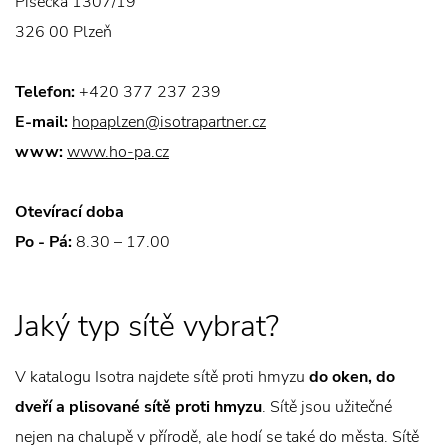
Písecká 1307/19
326 00 Plzeň
Telefon:
+420 377 237 239
E-mail:
hopaplzen@isotrapartner.cz
www:
www.ho-pa.cz
Otevírací doba
Po - Pá:
8.30 – 17.00
Jaký typ sítě vybrat?
V katalogu Isotra najdete sítě proti hmyzu
do oken, do
dveří a plisované sítě proti hmyzu
. Sítě jsou užitečné
nejen na chalupě v přírodě, ale hodí se také do města. Sítě