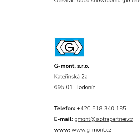
Otevírací doba showroomu (po tel
G-mont, s.r.o.
Kateřinská 2a
695 01 Hodonín
Telefon:
+420 518 340 185
E-mail:
gmont@isotrapartner.cz
www:
www.g-mont.cz