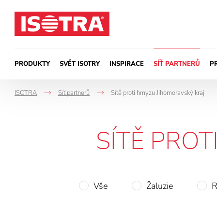
Přeskočit na obsah
PRODUKTY
SVĚT ISOTRY
INSPIRACE
SÍŤ PARTNERŮ
P
ISOTRA
Síť partnerů
Sítě proti hmyzu Jihomoravský kraj
->
->
SÍTĚ PROT
Vše
Žaluzie
R