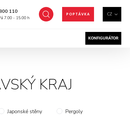
800 110
Hledat
CZ
POPTÁVKA
Pá 7.00 - 15.00 h
KONFIGURÁTOR
VSKÝ KRAJ
Japonské stěny
Pergoly