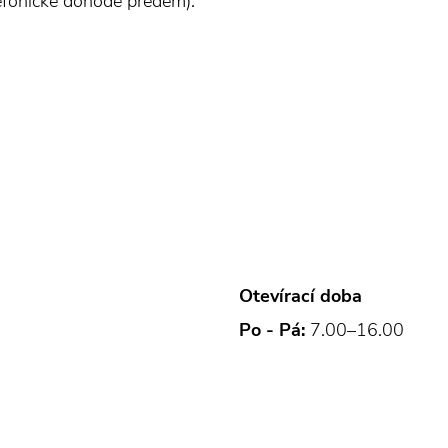
efonické dohodě předem).
Otevírací doba
Po - Pá:
7.00–16.00