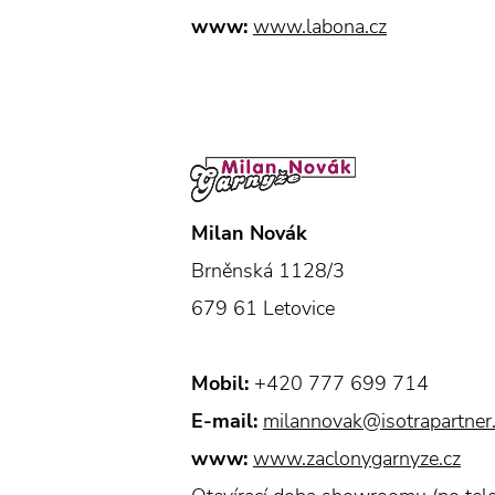
www:
www.labona.cz
Milan Novák
Brněnská 1128/3
679 61 Letovice
Mobil:
+420 777 699 714
E-mail:
milannovak@isotrapartner
www:
www.zaclonygarnyze.cz