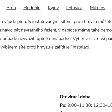
Brno
Hodonín
Kyjov
Letovice
Mikulov
zu všude plno. S instalovanými sítěmi proti hmyzu můžete 
se navíc bát nevratného řešení, v nabídce máme také demo
 v případě nevyužití úplně nenápadné. Vyberte si z naší pa
ýběrem sítě proti hmyzu a zařídí její instalaci.
Otevírací doba
Po:
9:00–11:30; 12:30–1