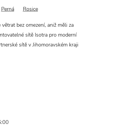
Perná
Rosice
větrat bez omezení, aniž měli za
ntovatelné sítě Isotra pro moderní
rtnerské sítě v Jihomoravském kraji
6:00