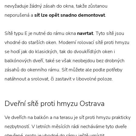
nevyžaduje žádný zásah do okna, takže zůstanou
neporušená a
síť lze opět snadno demontovat
.
Sítě typu E je nutné do rámu okna
navrtat
. Tyto sítě jsou
vhodné do starších oken. Moderní rolovací sítě proti hmyzu
se hodí jak do klasických, tak do dvoukřídlých oken i
balkónových dveří, také se však neobejdou bez drobných
zásahů do okenního rámu. Síť můžete ale podle potřeby
natáhnout a srolovat, či zastavit v libovolné poloze.
Dveřní sítě proti hmyzu Ostrava
Ve dveřích na balkón a na terasu je síť proti hmyzu prakticky
nezbytností. V letních měsících rádi necháváme tyto dveře
otevřené, proto je vhodné do rámu ještě umístit