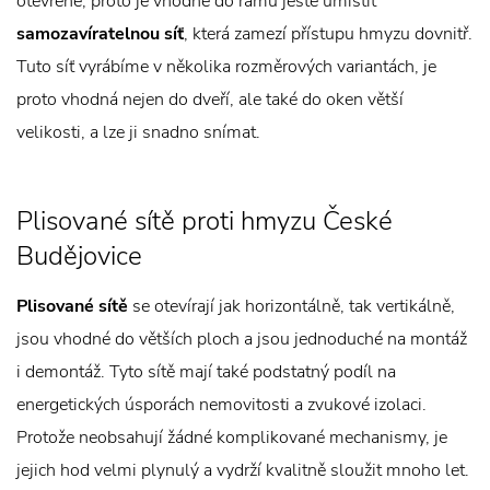
otevřené, proto je vhodné do rámu ještě umístit
samozavíratelnou síť
, která zamezí přístupu hmyzu dovnitř.
Tuto síť vyrábíme v několika rozměrových variantách, je
proto vhodná nejen do dveří, ale také do oken větší
velikosti, a lze ji snadno snímat.
Plisované sítě proti hmyzu České
Budějovice
Plisované sítě
se otevírají jak horizontálně, tak vertikálně,
jsou vhodné do větších ploch a jsou jednoduché na montáž
i demontáž. Tyto sítě mají také podstatný podíl na
energetických úsporách nemovitosti a zvukové izolaci.
Protože neobsahují žádné komplikované mechanismy, je
jejich hod velmi plynulý a vydrží kvalitně sloužit mnoho let.