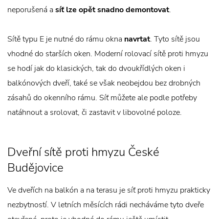
neporušená a
síť lze opět snadno demontovat
.
Sítě typu E je nutné do rámu okna
navrtat
. Tyto sítě jsou
vhodné do starších oken. Moderní rolovací sítě proti hmyzu
se hodí jak do klasických, tak do dvoukřídlých oken i
balkónových dveří, také se však neobejdou bez drobných
zásahů do okenního rámu. Síť můžete ale podle potřeby
natáhnout a srolovat, či zastavit v libovolné poloze.
Dveřní sítě proti hmyzu České
Budějovice
Ve dveřích na balkón a na terasu je síť proti hmyzu prakticky
nezbytností. V letních měsících rádi necháváme tyto dveře