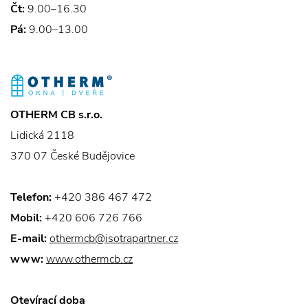
Čt:
9.00–16.30
Pá:
9.00–13.00
OTHERM CB s.r.o.
Lidická 2118
370 07 České Budějovice
Telefon:
+420 386 467 472
Mobil:
+420 606 726 766
E-mail:
othermcb@isotrapartner.cz
www:
www.othermcb.cz
Otevírací doba