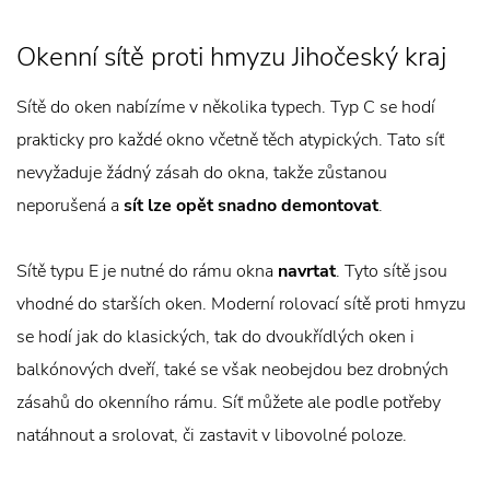
Okenní sítě proti hmyzu Jihočeský kraj
Sítě do oken nabízíme v několika typech. Typ C se hodí
prakticky pro každé okno včetně těch atypických. Tato síť
nevyžaduje žádný zásah do okna, takže zůstanou
neporušená a
sít lze opět snadno demontovat
.
Sítě typu E je nutné do rámu okna
navrtat
. Tyto sítě jsou
vhodné do starších oken. Moderní rolovací sítě proti hmyzu
se hodí jak do klasických, tak do dvoukřídlých oken i
balkónových dveří, také se však neobejdou bez drobných
zásahů do okenního rámu. Síť můžete ale podle potřeby
natáhnout a srolovat, či zastavit v libovolné poloze.