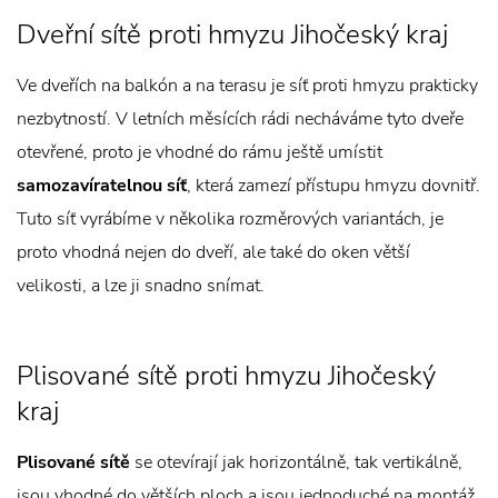
Dveřní sítě proti hmyzu Jihočeský kraj
Ve dveřích na balkón a na terasu je síť proti hmyzu prakticky
nezbytností. V letních měsících rádi necháváme tyto dveře
otevřené, proto je vhodné do rámu ještě umístit
samozavíratelnou síť
, která zamezí přístupu hmyzu dovnitř.
Tuto síť vyrábíme v několika rozměrových variantách, je
proto vhodná nejen do dveří, ale také do oken větší
velikosti, a lze ji snadno snímat.
Plisované sítě proti hmyzu Jihočeský
kraj
Plisované sítě
se otevírají jak horizontálně, tak vertikálně,
jsou vhodné do větších ploch a jsou jednoduché na montáž