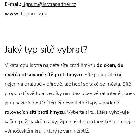
E-mail:
lignum@isotrapartner.cz
www:
lignumcz.cz
Jaký typ sítě vybrat?
V katalogu Isotra najdete sítě proti hmyzu
do oken, do
dveří a plisované sítě proti hmyzu
. Sítě jsou užitečné
nejen na chalupě v přírodě, ale hodí se také do města. Sítě
propouští světlo a lze díky nim bez obav větrat interiér, dnes
jsou navíc k dostání téměř neviditelné typy v podobě
rolovacích sítí proti hmyzu
. Vyberte si tu, která vyhovuje
vašim požadavkům a využijte našeho partnerského prodejce
v Jihočeském kraji, který je vám nejblíž.