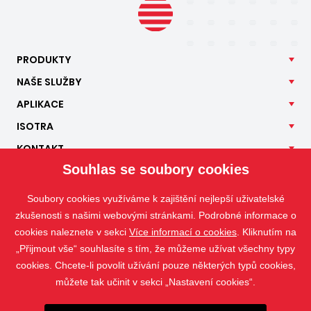
PRODUKTY
NAŠE
SLUŽBY
APLIKACE
ISOTRA
KONTAKT
Souhlas se soubory cookies
Soubory cookies využíváme k zajištění nejlepší uživatelské
zkušenosti s našimi webovými stránkami. Podrobné informace o
cookies naleznete v sekci
Více informací o cookies
. Kliknutím na
„Přijmout vše“ souhlasíte s tím, že můžeme užívat všechny typy
cookies. Chcete-li povolit užívání pouze některých typů cookies,
můžete tak učinit v sekci „Nastavení cookies“.