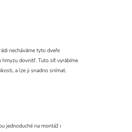
h rádi necháváme tyto dveře
u hmyzu dovnitř. Tuto síť vyrábíme
kosti, a lze ji snadno snímat.
jsou jednoduché na montáž i