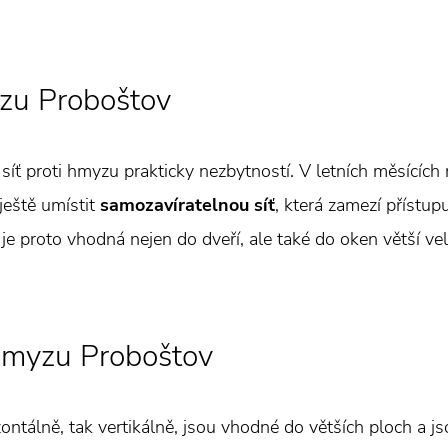
yzu Proboštov
 síť proti hmyzu prakticky nezbytností. V letních měsícíc
ještě umístit
samozavíratelnou síť
, která zamezí přístup
e proto vhodná nejen do dveří, ale také do oken větší veli
 hmyzu Proboštov
izontálně, tak vertikálně, jsou vhodné do větších ploch a 