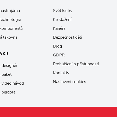
nástrojárna
Svět Isotry
 technologie
Ke stažení
 komponentů
Kariéra
á lakovna
Bezpečnost dětí
Blog
KACE
GDPR
Prohlášení o přístupnosti
 designér
Kontakty
 paket
Nastavení cookies
 video návod
 pergola