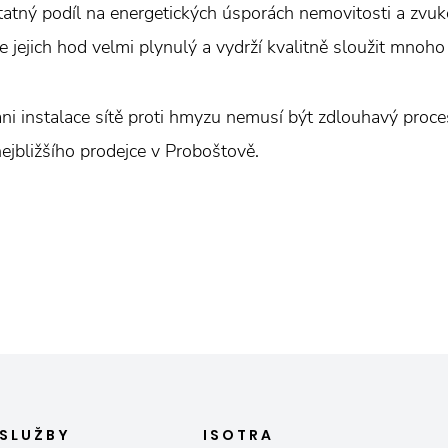
tatný podíl na energetických úsporách nemovitosti a zvuko
jejich hod velmi plynulý a vydrží kvalitně sloužit mnoho 
ani instalace sítě proti hmyzu nemusí být zdlouhavý proces
nejbližšího prodejce v Proboštově.
SLUŽBY
ISOTRA