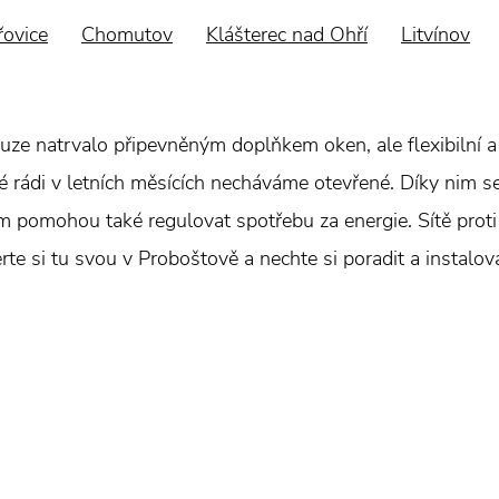
ovice
Chomutov
Klášterec nad Ohří
Litvínov
uze natrvalo připevněným doplňkem oken, ale flexibilní a
ré rádi v letních měsících necháváme otevřené. Díky nim se
pomohou také regulovat spotřebu za energie. Sítě prot
te si tu svou v Proboštově a nechte si poradit a instalovat