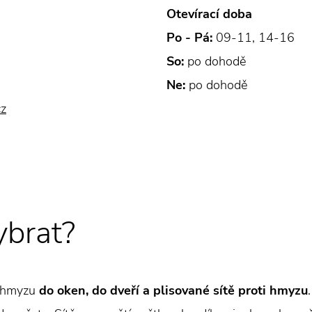
Otevírací doba
Po - Pá:
09-11, 14-16
So:
po dohodě
Ne:
po dohodě
cz
ybrat?
ti hmyzu
do oken, do dveří a plisované sítě proti hmyzu