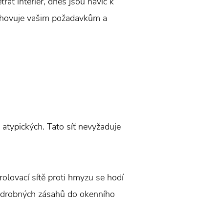
rat interiér, dnes jsou navíc k
 vyhovuje vašim požadavkům a
 atypických. Tato síť nevyžaduje
rolovací sítě proti hmyzu se hodí
ez drobných zásahů do okenního