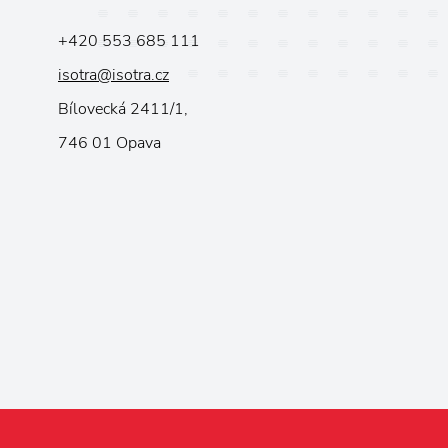
+420 553 685 111
isotra@isotra.cz
Bílovecká 2411/1,
746 01 Opava