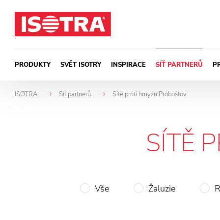
Přeskočit na obsah
PRODUKTY
SVĚT ISOTRY
INSPIRACE
SÍŤ PARTNERŮ
P
ISOTRA
Síť partnerů
Sítě proti hmyzu Proboštov
->
->
SÍTĚ 
Vše
Žaluzie
R