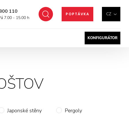
800 110
Hledat
CZ
POPTÁVKA
Pá 7.00 - 15.00 h
KONFIGURÁTOR
OŠTOV
Japonské stěny
Pergoly