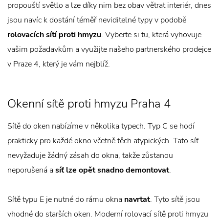
propouští světlo a lze díky nim bez obav větrat interiér, dnes
jsou navíc k dostání téměř neviditelné typy v podobě
rolovacích sítí proti hmyzu
. Vyberte si tu, která vyhovuje
vašim požadavkům a využijte našeho partnerského prodejce
v Praze 4, který je vám nejblíž.
Okenní sítě proti hmyzu Praha 4
Sítě do oken nabízíme v několika typech. Typ C se hodí
prakticky pro každé okno včetně těch atypických. Tato síť
nevyžaduje žádný zásah do okna, takže zůstanou
neporušená a
síť lze opět snadno demontovat
.
Sítě typu E je nutné do rámu okna
navrtat
. Tyto sítě jsou
vhodné do starších oken. Moderní rolovací sítě proti hmyzu