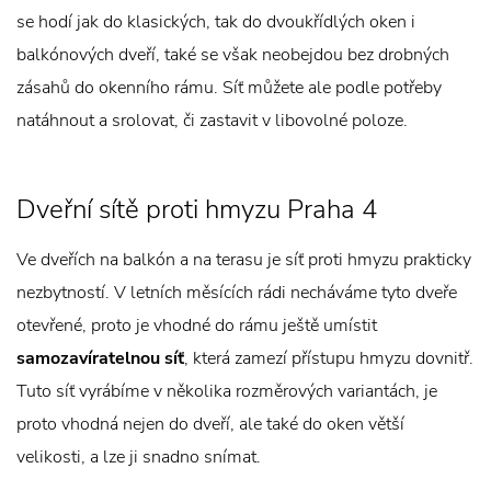
se hodí jak do klasických, tak do dvoukřídlých oken i
balkónových dveří, také se však neobejdou bez drobných
zásahů do okenního rámu. Síť můžete ale podle potřeby
natáhnout a srolovat, či zastavit v libovolné poloze.
Dveřní sítě proti hmyzu Praha 4
Ve dveřích na balkón a na terasu je síť proti hmyzu prakticky
nezbytností. V letních měsících rádi necháváme tyto dveře
otevřené, proto je vhodné do rámu ještě umístit
samozavíratelnou síť
, která zamezí přístupu hmyzu dovnitř.
Tuto síť vyrábíme v několika rozměrových variantách, je
proto vhodná nejen do dveří, ale také do oken větší
velikosti, a lze ji snadno snímat.