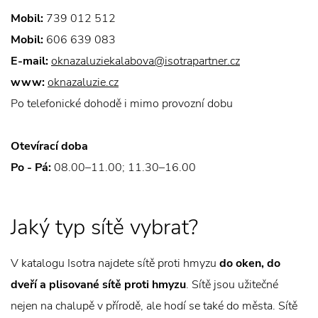
Mobil:
739 012 512
Mobil:
606 639 083
E-mail:
oknazaluziekalabova@isotrapartner.cz
www:
oknazaluzie.cz
Po telefonické dohodě i mimo provozní dobu
Otevírací doba
Po - Pá:
08.00–11.00; 11.30–16.00
Jaký typ sítě vybrat?
V katalogu Isotra najdete sítě proti hmyzu
do oken, do
dveří a plisované sítě proti hmyzu
. Sítě jsou užitečné
nejen na chalupě v přírodě, ale hodí se také do města. Sítě