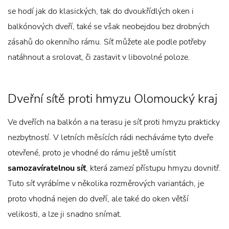
se hodí jak do klasických, tak do dvoukřídlých oken i
balkónových dveří, také se však neobejdou bez drobných
zásahů do okenního rámu. Síť můžete ale podle potřeby
natáhnout a srolovat, či zastavit v libovolné poloze.
Dveřní sítě proti hmyzu Olomoucký kraj
Ve dveřích na balkón a na terasu je síť proti hmyzu prakticky
nezbytností. V letních měsících rádi necháváme tyto dveře
otevřené, proto je vhodné do rámu ještě umístit
samozavíratelnou síť
, která zamezí přístupu hmyzu dovnitř.
Tuto síť vyrábíme v několika rozměrových variantách, je
proto vhodná nejen do dveří, ale také do oken větší
velikosti, a lze ji snadno snímat.