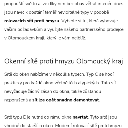
propouští světlo a lze díky nim bez obav větrat interiér, dnes
jsou navíc k dostání téměř neviditelné typy v podobě
rolovacích sítí proti hmyzu
. Vyberte si tu, která vyhovuje
vašim požadavkům a využijte našeho partnerského prodejce
v Olomouckém kraji, který je vám nejblíž.
Okenní sítě proti hmyzu Olomoucký kraj
Sítě do oken nabízíme v několika typech. Typ C se hodí
prakticky pro každé okno včetně těch atypických. Tato síť
nevyžaduje žádný zásah do okna, takže zůstanou
neporušená a
sít lze opět snadno demontovat
.
Sítě typu E je nutné do rámu okna
navrtat
. Tyto sítě jsou
vhodné do starších oken. Moderní rolovací sítě proti hmyzu