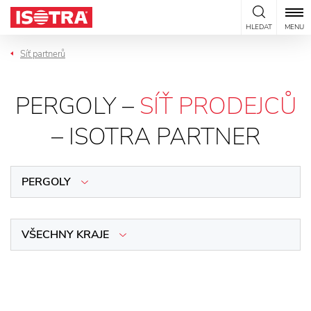
Přeskočit na obsah
HLEDAT
MENU
Síť partnerů
PERGOLY –
SÍŤ PRODEJCŮ
– ISOTRA PARTNER
PERGOLY
VŠECHNY KRAJE