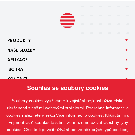
PRODUKTY
NAŠE
SLUŽBY
APLIKACE
ISOTRA
KONTAKT
Souhlas se soubory cookies
Soubory cookies využíváme k zajištění nejlepší uživatelské
zkušenosti s našimi webovými stránkami. Podrobné informace o
cookies naleznete v sekci
Více informací o cookies
. Kliknutím na
„Přijmout vše“ souhlasíte s tím, že můžeme užívat všechny typy
cookies. Chcete-li povolit užívání pouze některých typů cookies,