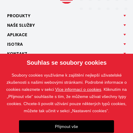
PRODUKTY
NAŠE
SLUŽBY
APLIKACE
ISOTRA
KONTAKT
Souhlas se soubory cookies
Soubory cookies využíváme k zajištění nejlepší uživatelské
zkušenosti s našimi webovými stránkami. Podrobné informace o
cookies naleznete v sekci
Více informací o cookies
. Kliknutím na
„Přijmout vše“ souhlasíte s tím, že můžeme užívat všechny typy
cookies. Chcete-li povolit užívání pouze některých typů cookies,
můžete tak učinit v sekci „Nastavení cookies“.
Přijmout vše