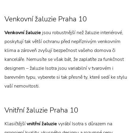
Venkovní žaluzie Praha 10
Venkovní žaluzie
jsou robustnější než žaluzie interiérové,
poskytují tak větší ochranu před nepříznivým venkovním
klima a zároveň zvyšují bezpečnost vašeho domova či
kanceláře. Nemusíte se však bát, že zaplatíte za funkčnost
designem – žaluzie Isotra jsou variabilní v tvarovém i
barevném typu, vyberete si tak přesně ty, které sedí ke stylu
vaší nemovitosti.
Vnitřní žaluzie Praha 10
Klasičtější
vnitřní žaluzie
vyrábí Isotra s důrazem na
propojení kvality, vkusného designu a rozumné ceny.