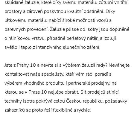
skládané žaluzie, které díky svému materiálu zútulní vnitřní
prostory a zároveň poskytnou kvalitní odstínění. Díky
látkovému materiálu nabízí široké možnosti vzorů a
barevných provedení. Žaluzie plisse od Isotry jsou doplněné
o hliníkovou vrstvu, případně perleťový nátěr, a izolují
světlo i teplo z intenzivního slunečního záření.
Jste z Prahy 10 a nevíte si s výběrem žaluzií rady? Neváhejte
kontaktovat naše specialisty, kteří vám rádi poradí s
výběrem vhodného produktu i partnerské prodejny, na
kterou se v Praze 10 nejlépe obrátit. Síť prodejců stínicí
techniky Isotra pokrývá celou Českou republiku, požadavky
zákazníků se proto řeší flexibilně a rychle.