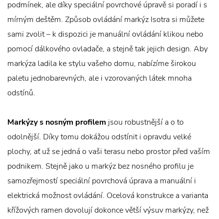
podmínek, ale díky speciální povrchové úpravě si poradí i s
mírným deštěm. Způsob ovládání markýz Isotra si můžete
sami zvolit – k dispozici je manuální ovládání klikou nebo
pomocí dálkového ovladače, a stejně tak jejich design. Aby
markýza ladila ke stylu vašeho domu, nabízíme širokou
paletu jednobarevných, ale i vzorovaných látek mnoha
odstínů.
Markýzy s nosným profilem
jsou robustnější a o to
odolnější. Díky tomu dokážou odstínit i opravdu velké
plochy, ať už se jedná o vaši terasu nebo prostor před vaším
podnikem. Stejně jako u markýz bez nosného profilu je
samozřejmostí speciální povrchová úprava a manuální i
elektrická možnost ovládání. Ocelová konstrukce a varianta
křížových ramen dovolují dokonce větší výsuv markýzy, než