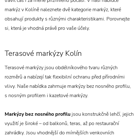
trávit čas i za méně příznivého počasí. V naší nabídce
markýz v Kolíně naleznete dvě kategorie markýz, které
obsahují produkty s různými charakteristikami. Porovnejte
si, která je vhodná právě pro vaše účely.
Terasové markýzy Kolín
Terasové markýzy jsou obdélníkového tvaru různých
rozměrů a nabízejí tak flexibilní ochranu před přírodními
vlivy. Naše nabídka zahrnuje markýzy bez nosného profilu,
s nosným profilem i kazetové markýzy.
Markýzy bez nosného profilu
jsou konstrukčně lehčí, jejich
využití je široké – od balkonů, teras, až po restaurační
zahrádky. Jsou vhodnější do mírnějších venkovních