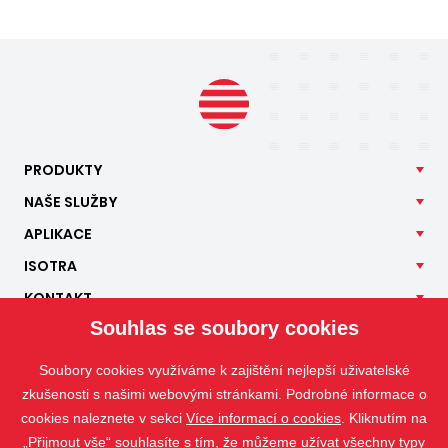
PRODUKTY
NAŠE
SLUŽBY
APLIKACE
ISOTRA
KONTAKT
Souhlas se soubory cookies
Soubory cookies využíváme k zajištění nejlepší uživatelské
zkušenosti s našimi webovými stránkami. Podrobné informace o
cookies naleznete v sekci
Více informací o cookies
. Kliknutím na
„Přijmout vše“ souhlasíte s tím, že můžeme užívat všechny typy