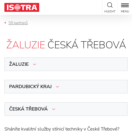
Přeskočit na obsah
HLEDAT
MENU
Síť partnerů
ŽALUZIE
ČESKÁ TŘEBOVÁ
ŽALUZIE
PARDUBICKÝ KRAJ
ČESKÁ TŘEBOVÁ
Sháníte kvalitní služby stínicí techniky v České Třebové?