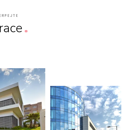
ERPEJTE
irace