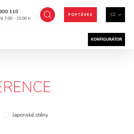
800 110
Hledat
CZ
POPTÁVKA
Pá 7.00 - 15.00 h
KONFIGURÁTOR
ERENCE
Japonské stěny