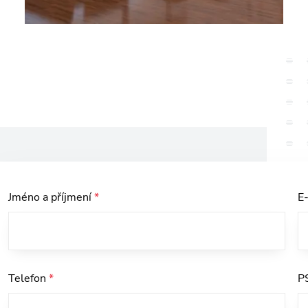
Jméno a příjmení
*
E
Telefon
*
P