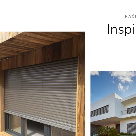
NAČ
Insp