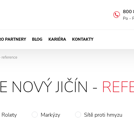
800 
Po - 
RO PARTNERY
BLOG
KARIÉRA
KONTAKTY
- reference
E NOVÝ JIČÍN -
REF
Rolety
Markýzy
Sítě proti hmyzu