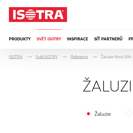
Přeskočit na obsah
PRODUKTY
SVĚT ISOTRY
INSPIRACE
SÍŤ PARTNERŮ
P
ISOTRA
Svět ISOTRY
Reference
Žaluzie Nový Jičín 
->
->
->
ŽALUZI
Žaluzie