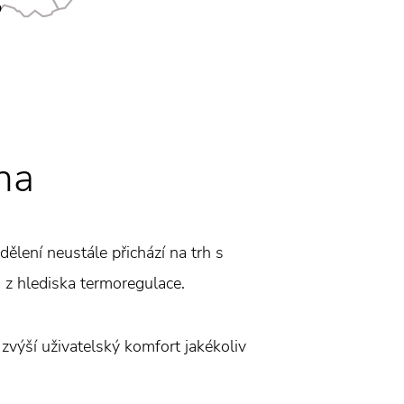
na
ělení neustále přichází na trh s
 i z hlediska termoregulace.
 zvýší uživatelský komfort jakékoliv