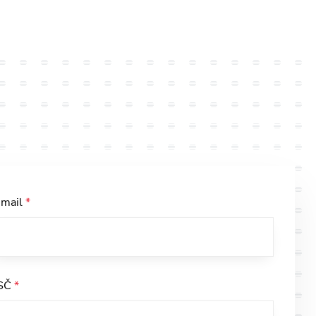
-mail
*
SČ
*