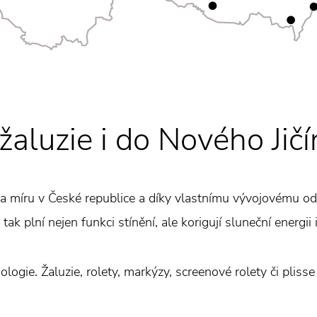
luzie i do Nového Jičí
na míru v České republice a díky vlastnímu vývojovému odd
tak plní nejen funkci stínění, ale korigují sluneční energii
logie. Žaluzie, rolety, markýzy, screenové rolety či plisse