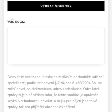
VYBRAT SOUBORY
Váš dotaz
Odesláním dotazu souhlasíte se zasíláním obchodních sdělení
společnosti, podle ustanovení § 7 zákona č. 480/2004 Sb., ve
znění novel, na elektronickou adresu odesílatele. Odesílatel
zprávy si je plně vědom toho, že tento souhlas je oprávněn
kdykoliv v budoucnu odvolat, a to jak pro přijetí jednotlivé
zprávy, tak pro přijímání obchodních sdělení.