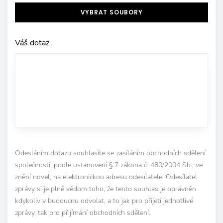
VYBRAT SOUBORY
Váš dotaz
Odesláním dotazu souhlasíte se zasíláním obchodních sdělení
společnosti, podle ustanovení § 7 zákona č. 480/2004 Sb., ve
znění novel, na elektronickou adresu odesílatele. Odesílatel
zprávy si je plně vědom toho, že tento souhlas je oprávněn
kdykoliv v budoucnu odvolat, a to jak pro přijetí jednotlivé
zprávy, tak pro přijímání obchodních sdělení.