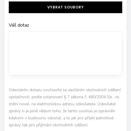
VYBRAT SOUBORY
Váš dotaz
Odesláním dotazu souhlasíte se zasíláním obchodních sdělení
společnosti, podle ustanovení § 7 zákona č. 480/2004 Sb., ve
znění novel, na elektronickou adresu odesílatele. Odesílatel
zprávy si je plně vědom toho, že tento souhlas je oprávněn
kdykoliv v budoucnu odvolat, a to jak pro přijetí jednotlivé
zprávy, tak pro přijímání obchodních sdělení.