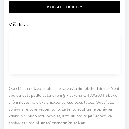
VYBRAT SOUBORY
Váš dotaz
Odesláním dotazu souhlasíte se zasíláním obchodních sdělení
společnosti, podle ustanovení § 7 zákona č. 480/2004 Sb., ve
znění novel, na elektronickou adresu odesílatele. Odesílatel
zprávy si je plně vědom toho, že tento souhlas je oprávněn
kdykoliv v budoucnu odvolat, a to jak pro přijetí jednotlivé
zprávy, tak pro přijímání obchodních sdělení.