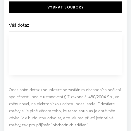
VYBRAT SOUBORY
Váš dotaz
Odesláním dotazu souhlasíte se zasíláním obchodních sdělení
společnosti, podle ustanovení § 7 zákona č. 480/2004 Sb., ve
znění novel, na elektronickou adresu odesílatele. Odesílatel
zprávy si je plně vědom toho, že tento souhlas je oprávněn
kdykoliv v budoucnu odvolat, a to jak pro přijetí jednotlivé
zprávy, tak pro přijímání obchodních sdělení.