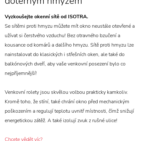
dotěrným hmyzem
Vyzkoušejte okenní sítě od ISOTRA.
Se sítěmi proti hmyzu můžete mít okno neustále otevřené a
užívat si čerstvého vzduchu! Bez otravného bzučení a
kousance od komárů a dalšího hmyzu. Sítě proti hmyzu lze
nainstalovat do klasických i střešních oken, ale také do
balkónových dveří, aby vaše venkovní posezení bylo co
nejpříjemnější!
Venkovní rolety jsou skvělou volbou prakticky kamkoliv.
Kromě toho, že stíní, také chrání okno před mechanickým
poškozením a regulují teplotu uvnitř místnosti, čímž snižují
energetickou zátěž. A také izolují zvuk z rušné ulice!
Chcete vědět víc?