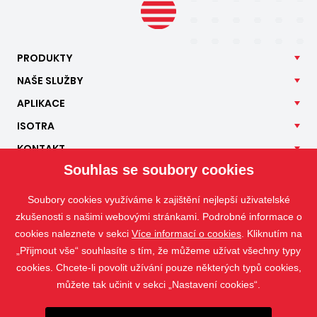
PRODUKTY
NAŠE
SLUŽBY
APLIKACE
ISOTRA
KONTAKT
Souhlas se soubory cookies
Soubory cookies využíváme k zajištění nejlepší uživatelské
zkušenosti s našimi webovými stránkami. Podrobné informace o
cookies naleznete v sekci
Více informací o cookies
. Kliknutím na
„Přijmout vše“ souhlasíte s tím, že můžeme užívat všechny typy
cookies. Chcete-li povolit užívání pouze některých typů cookies,
můžete tak učinit v sekci „Nastavení cookies“.