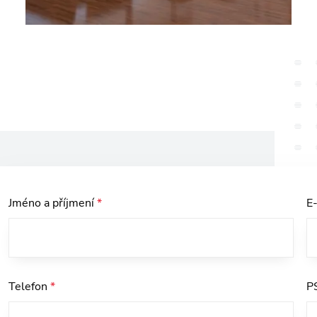
Jméno a příjmení
*
E
Telefon
*
P