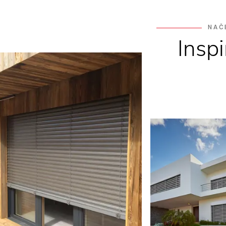
NAČ
Insp