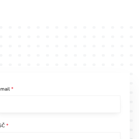
-mail
*
SČ
*