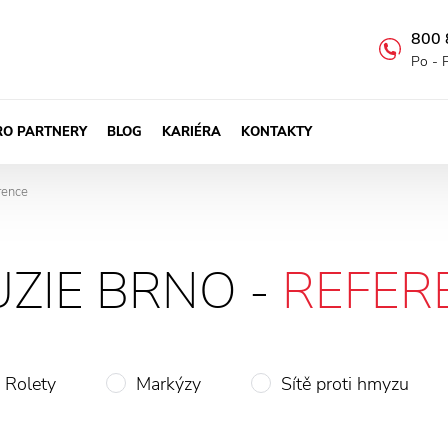
800 
Po - 
RO PARTNERY
BLOG
KARIÉRA
KONTAKTY
rence
UZIE BRNO -
REFER
Rolety
Markýzy
Sítě proti hmyzu