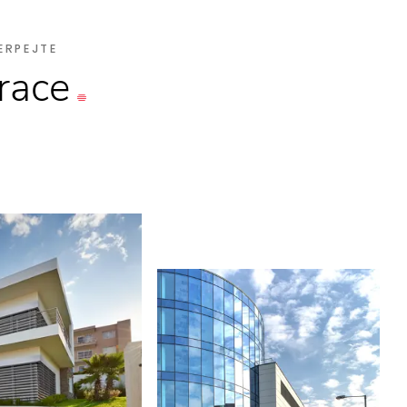
ERPEJTE
irace