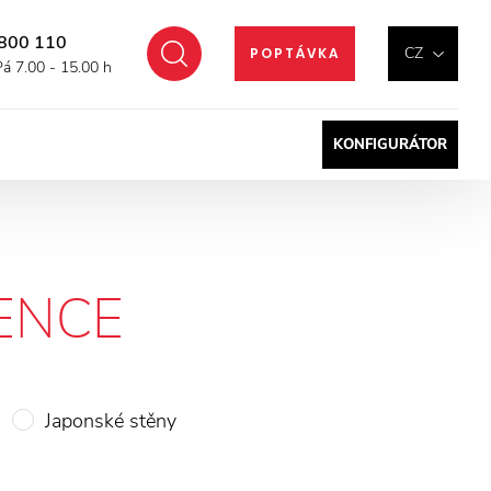
800 110
Hledat
CZ
POPTÁVKA
Pá 7.00 - 15.00 h
KONFIGURÁTOR
ENCE
Japonské stěny