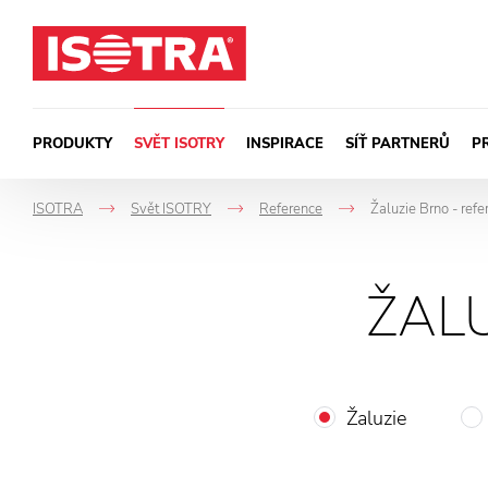
Přeskočit na obsah
PRODUKTY
SVĚT ISOTRY
INSPIRACE
SÍŤ PARTNERŮ
P
ISOTRA
Svět ISOTRY
Reference
Žaluzie Brno - refe
->
->
->
ŽAL
Žaluzie