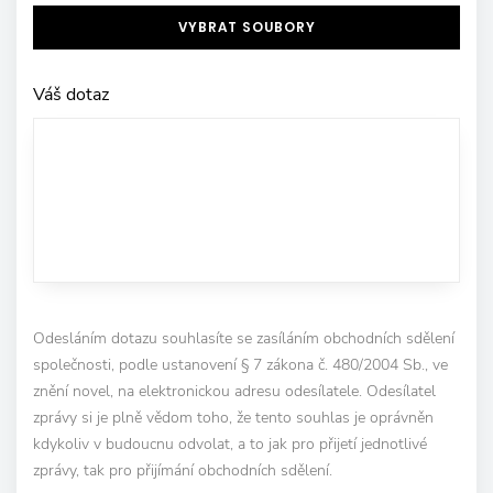
VYBRAT SOUBORY
Váš dotaz
Odesláním dotazu souhlasíte se zasíláním obchodních sdělení
společnosti, podle ustanovení § 7 zákona č. 480/2004 Sb., ve
znění novel, na elektronickou adresu odesílatele. Odesílatel
zprávy si je plně vědom toho, že tento souhlas je oprávněn
kdykoliv v budoucnu odvolat, a to jak pro přijetí jednotlivé
zprávy, tak pro přijímání obchodních sdělení.