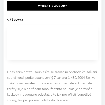
VYBRAT SOUBORY
Váš dotaz
Odesláním dotazu souhlasíte se zasíláním obchodních sdělení
společnosti, podle ustanovení § 7 zákona č. 480/2004 Sb., ve
znění novel, na elektronickou adresu odesílatele. Odesílatel
zprávy si je plně vědom toho, že tento souhlas je oprávněn
kdykoliv v budoucnu odvolat, a to jak pro přijetí jednotlivé
zprávy, tak pro přijímání obchodních sdělení.