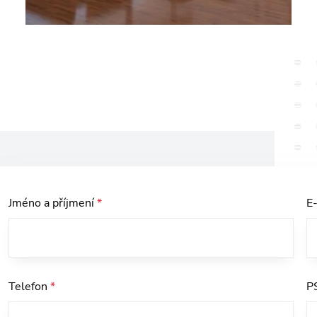
Jméno a příjmení
*
E
Telefon
*
P