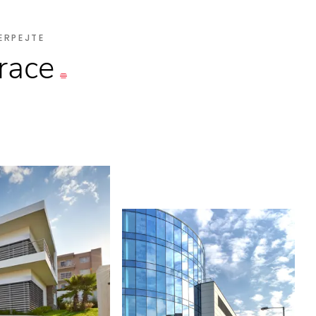
ERPEJTE
irace