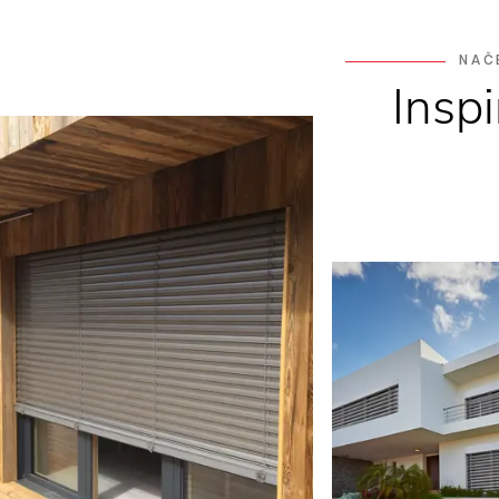
NAČ
Insp