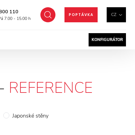
800 110
Hledat
CZ
POPTÁVKA
Pá 7.00 - 15.00 h
KONFIGURÁTOR
 -
REFERENCE
Japonské stěny