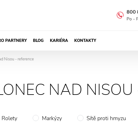
800 
Po - 
RO PARTNERY
BLOG
KARIÉRA
KONTAKTY
ad Nisou - reference
BLONEC NAD NISOU
Rolety
Markýzy
Sítě proti hmyzu