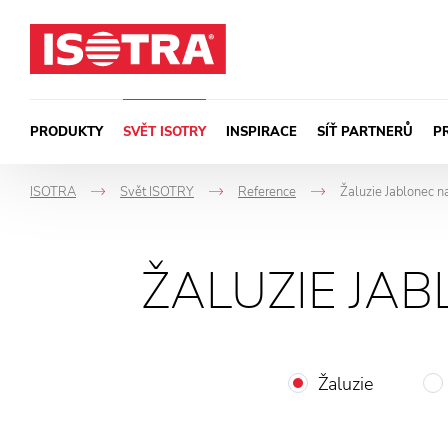
Přeskočit na obsah
PRODUKTY
SVĚT ISOTRY
INSPIRACE
SÍŤ PARTNERŮ
P
ISOTRA
Svět ISOTRY
Reference
Žaluzie Jablonec n
->
->
->
ŽALUZIE JA
Žaluzie