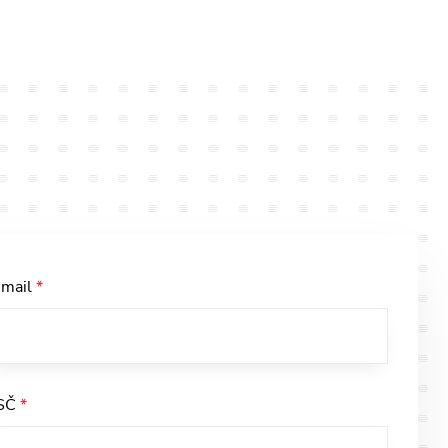
-mail
*
SČ
*