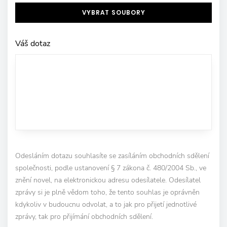
VYBRAT SOUBORY
Váš dotaz
Odesláním dotazu souhlasíte se zasíláním obchodních sdělení
společnosti, podle ustanovení § 7 zákona č. 480/2004 Sb., ve
znění novel, na elektronickou adresu odesílatele. Odesílatel
zprávy si je plně vědom toho, že tento souhlas je oprávněn
kdykoliv v budoucnu odvolat, a to jak pro přijetí jednotlivé
zprávy, tak pro přijímání obchodních sdělení.