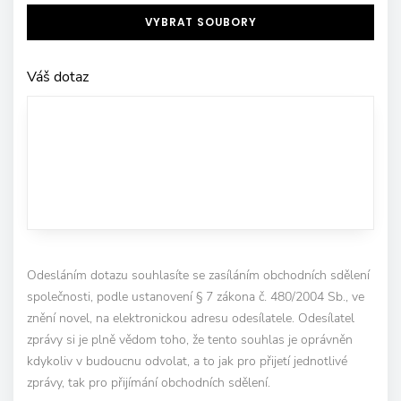
VYBRAT SOUBORY
Váš dotaz
Odesláním dotazu souhlasíte se zasíláním obchodních sdělení
společnosti, podle ustanovení § 7 zákona č. 480/2004 Sb., ve
znění novel, na elektronickou adresu odesílatele. Odesílatel
zprávy si je plně vědom toho, že tento souhlas je oprávněn
kdykoliv v budoucnu odvolat, a to jak pro přijetí jednotlivé
zprávy, tak pro přijímání obchodních sdělení.