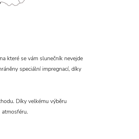
 na které se vám slunečník nevejde
hráněny speciální impregnací, díky
bchodu. Díky velkému výběru
u atmosféru.