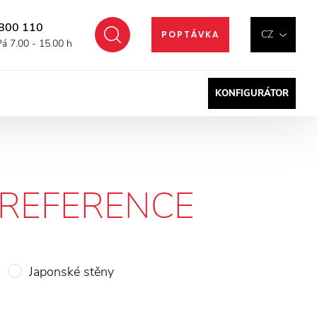
800 110
Hledat
CZ
POPTÁVKA
Pá 7.00 - 15.00 h
KONFIGURÁTOR
REFERENCE
Japonské stěny