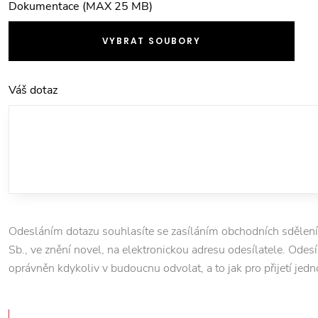
Dokumentace (MAX 25 MB)
VYBRAT SOUBORY
Váš dotaz
Odesláním dotazu souhlasíte se zasíláním obchodních sdělení
Sb., ve znění novel, na elektronickou adresu odesílatele. Odesí
oprávněn kdykoliv v budoucnu odvolat, a to jak pro přijetí jedn