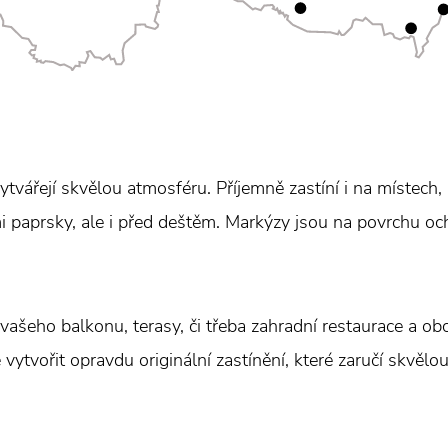
tvářejí skvělou atmosféru. Příjemně zastíní i na místech,
mi paprsky, ale i před deštěm. Markýzy jsou na povrchu oc
ašeho balkonu, terasy, či třeba zahradní restaurace a o
 vytvořit opravdu originální zastínění, které zaručí skvělo