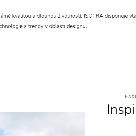
mé kvalitou a dlouhou životností. ISOTRA disponuje vl
hnologie s trendy v oblasti designu.
NAČ
Insp