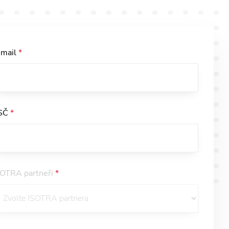
-mail
*
SČ
*
SOTRA partneři
*