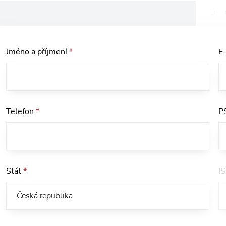
Jméno a příjmení
*
E
Telefon
*
P
Stát
*
I