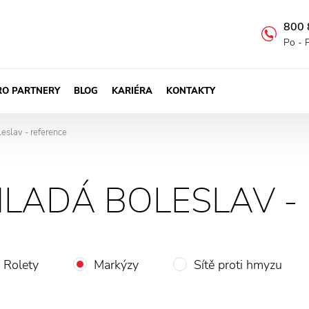
800 
Po - 
RO PARTNERY
BLOG
KARIÉRA
KONTAKTY
eslav - reference
LADÁ BOLESLAV -
Rolety
Markýzy
Sítě proti hmyzu