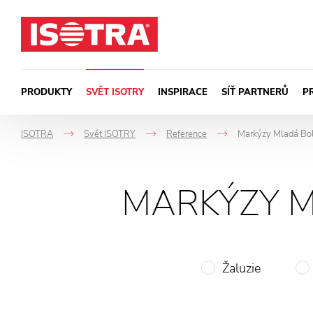
Přeskočit na obsah
PRODUKTY
SVĚT ISOTRY
INSPIRACE
SÍŤ PARTNERŮ
P
ISOTRA
Svět ISOTRY
Reference
Markýzy Mladá Bol
->
->
->
MARKÝZY M
Žaluzie