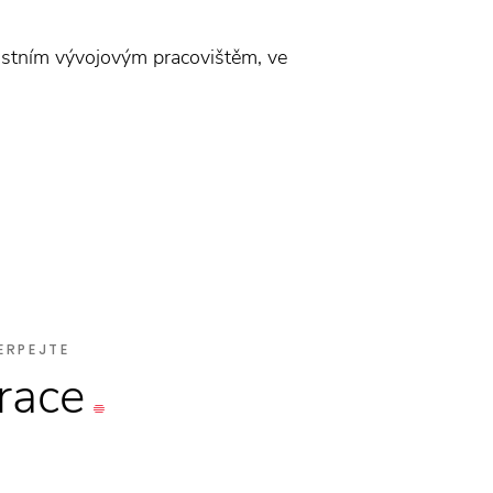
astním vývojovým pracovištěm, ve
ERPEJTE
irace