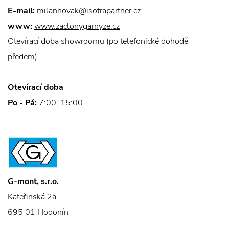
E-mail:
milannovak@isotrapartner.cz
www:
www.zaclonygarnyze.cz
Otevírací doba showroomu (po telefonické dohodě
předem).
Otevírací doba
Po - Pá:
7:00–15:00
G-mont, s.r.o.
Kateřinská 2a
695 01 Hodonín