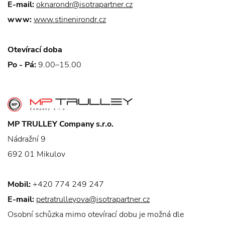
E-mail:
oknarondr@isotrapartner.cz
www:
www.stinenirondr.cz
Otevírací doba
Po - Pá:
9.00–15.00
MP TRULLEY Company s.r.o.
Nádražní 9
692 01 Mikulov
Mobil:
+420 774 249 247
E-mail:
petratrulleyova@isotrapartner.cz
Osobní schůzka mimo otevírací dobu je možná dle