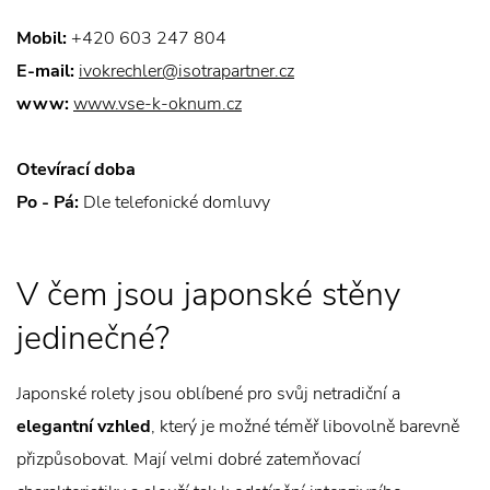
Mobil:
+420 603 247 804
E-mail:
ivokrechler@isotrapartner.cz
www:
www.vse-k-oknum.cz
Otevírací doba
Po - Pá:
Dle telefonické domluvy
V čem jsou japonské stěny
jedinečné?
Japonské rolety jsou oblíbené pro svůj netradiční a
elegantní vzhled
, který je možné téměř libovolně barevně
přizpůsobovat. Mají velmi dobré zatemňovací