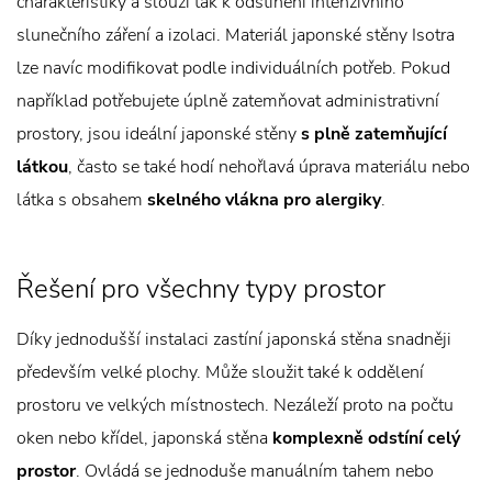
charakteristiky a slouží tak k odstínění intenzivního
slunečního záření a izolaci. Materiál japonské stěny Isotra
lze navíc modifikovat podle individuálních potřeb. Pokud
například potřebujete úplně zatemňovat administrativní
prostory, jsou ideální japonské stěny
s plně zatemňující
látkou
, často se také hodí nehořlavá úprava materiálu nebo
látka s obsahem
skelného vlákna pro alergiky
.
Řešení pro všechny typy prostor
Díky jednodušší instalaci zastíní japonská stěna snadněji
především velké plochy. Může sloužit také k oddělení
prostoru ve velkých místnostech. Nezáleží proto na počtu
oken nebo křídel, japonská stěna
komplexně odstíní celý
prostor
. Ovládá se jednoduše manuálním tahem nebo