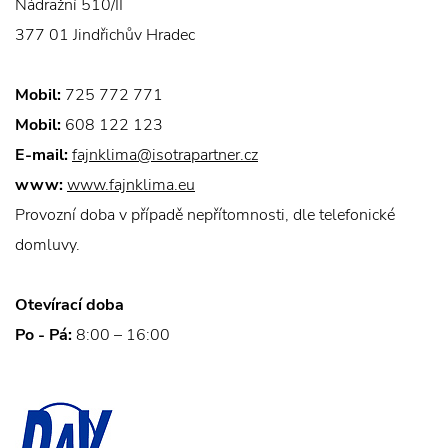
Nádražní 510/II
377 01 Jindřichův Hradec
Mobil:
725 772 771
Mobil:
608 122 123
E-mail:
fajnklima@isotrapartner.cz
www:
www.fajnklima.eu
Provozní doba v případě nepřítomnosti, dle telefonické
domluvy.
Otevírací doba
Po - Pá:
8:00 – 16:00