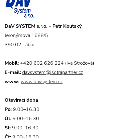
DaV SYSTEM s.r.o. – Petr Koutský
Jeronýmova 1688/5
390 02 Tábor
Mobil:
+420 602 626 224 (Iva Strožová)
E-mail:
davsystem@isotrapartner.cz
www:
www.davsystem.cz
Otevírací doba
Po:
9.00–16.30
Út:
9.00–16.30
St:
9.00–16.30
Čt:
9.00–16.30