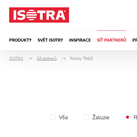
Přeskočit na obsah
PRODUKTY
SVĚT ISOTRY
INSPIRACE
SÍŤ PARTNERŮ
P
ISOTRA
Síť partnerů
Rolety Třebíč
->
->
Vše
Žaluzie
R