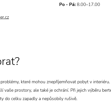
Po - Pá:
8.00–17.00
er.cz
brat?
roblémy, které mohou znepříjemňovat pobyt v interiéru. A
šlí vaše prostory, ale také je ochrání. Při jejich výběru be
ety do celku zapadly a nepůsobily rušivě.