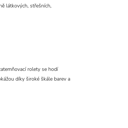
ně látkových, střešních,
 zatemňovací rolety se hodí
okážou díky široké škále barev a