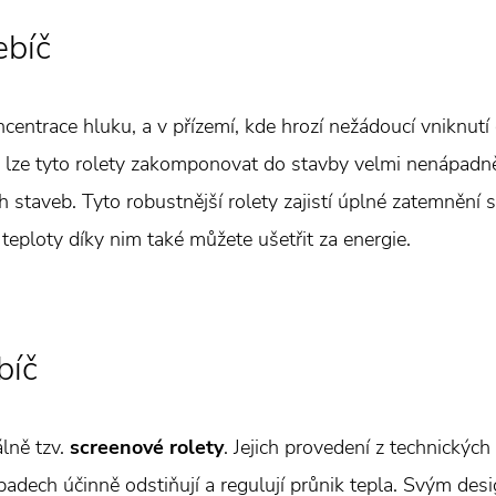
ebíč
ncentrace hluku, a v přízemí, kde hrozí nežádoucí vniknutí
 lze tyto rolety zakomponovat do stavby velmi nenápadn
h staveb. Tyto robustnější rolety zajistí úplné zatemnění 
 teploty díky nim také můžete ušetřit za energie.
bíč
lně tzv.
screenové rolety
. Jejich provedení z technických
případech účinně odstiňují a regulují průnik tepla. Svým d