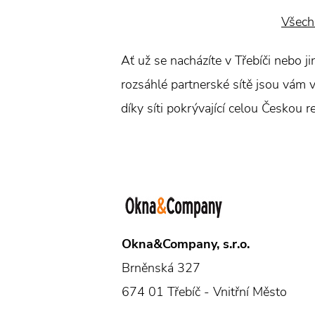
Všech
Ať už se nacházíte v Třebíči nebo ji
rozsáhlé partnerské sítě jsou vám v 
díky síti pokrývající celou Českou re
Okna&Company, s.r.o.
Brněnská 327
674 01 Třebíč - Vnitřní Město