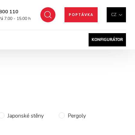
800 110
Hledat
CZ
POPTÁVKA
Pá 7.00 - 15.00 h
KONFIGURÁTOR
Japonské stěny
Pergoly