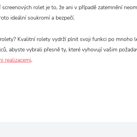
screenových rolet je to, že ani v případě zatemnění neome
oto ideální soukromí a bezpečí.
rolety? Kvalitní rolety vydrží plnit svoji funkci po mnoho l
jců, abyste vybrali přesně ty, které vyhovují vašim poža
mi realizacemi
.