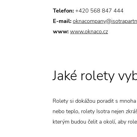
Telefon:
+420 568 847 444
E-mail:
oknacompany@isotrapartn
www:
www.oknaco.cz
Jaké rolety vy
Rolety si dokážou poradit s mnoha p
nebo teplo, rolety Isotra nejen zkrá
kterým budou čelit a okolí, aby rol