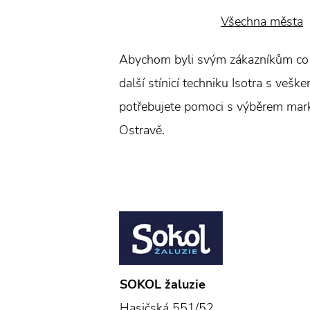
Všechna města
Abychom byli svým zákazníkům co nej
další stínicí techniku Isotra s veš
potřebujete pomoci s výběrem markýz
Ostravě.
SOKOL žaluzie
Hasičská 551/52