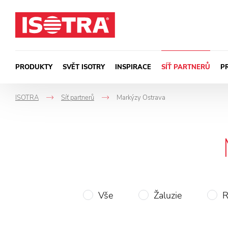
Přeskočit na obsah
PRODUKTY
SVĚT ISOTRY
INSPIRACE
SÍŤ PARTNERŮ
P
ISOTRA
Síť partnerů
Markýzy Ostrava
->
->
Vše
Žaluzie
R