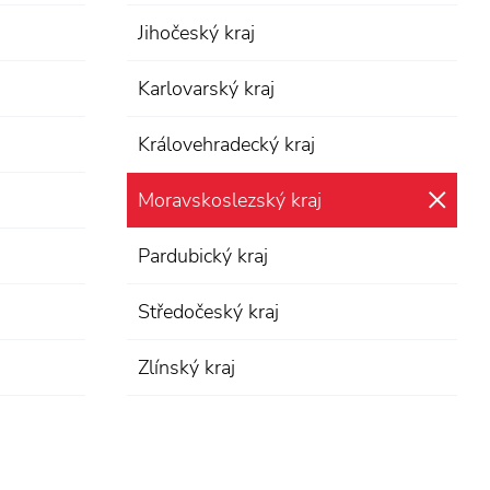
Jihočeský kraj
Karlovarský kraj
Královehradecký kraj
Moravskoslezský kraj
zru
Pardubický kraj
Středočeský kraj
Zlínský kraj