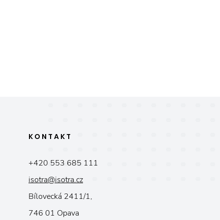
KONTAKT
+420 553 685 111
isotra@isotra.cz
Bílovecká 2411/1,
746 01 Opava