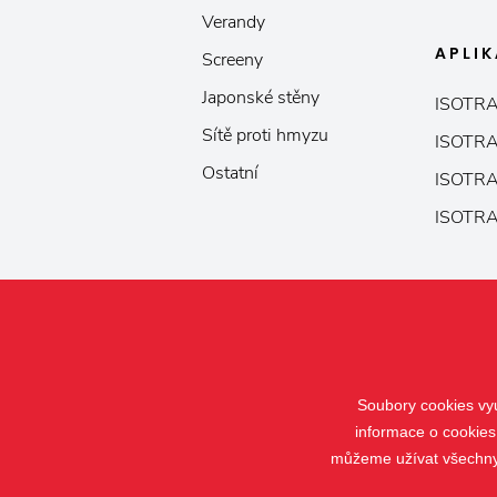
Verandy
APLI
Screeny
Japonské stěny
ISOTRA
Sítě proti hmyzu
ISOTRA
Ostatní
ISOTRA
ISOTRA
Soubory cookies vyu
informace o cookies
můžeme užívat všechny t