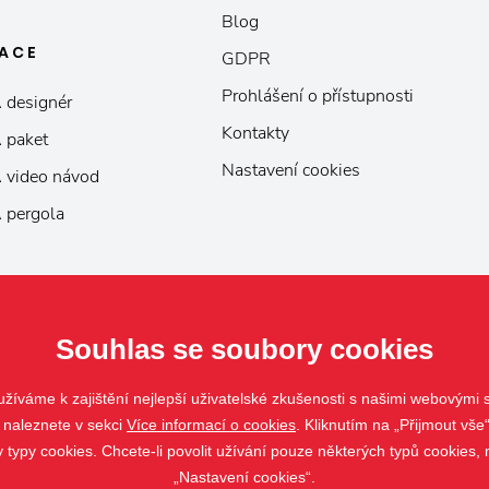
Blog
KACE
GDPR
Prohlášení o přístupnosti
 designér
Kontakty
 paket
Nastavení cookies
 video návod
 pergola
Souhlas se soubory cookies
žíváme k zajištění nejlepší uživatelské zkušenosti s našimi webovými
 naleznete v sekci
Více informací o cookies
. Kliknutím na „Přijmout vše“
ypy cookies. Chcete-li povolit užívání pouze některých typů cookies, m
„Nastavení cookies“.