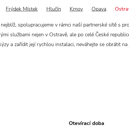
Frýdek Místek
Hlučín
Krnov
Opava
Ostra
blíž, spolupracujeme v rámci naší partnerské sítě s prode
kerými službami nejen v Ostravě, ale po celé České republi
y a zařídit její rychlou instalaci, neváhejte se obrátit na
Otevírací doba