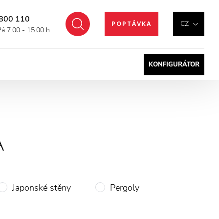
800 110
Hledat
CZ
POPTÁVKA
Pá 7.00 - 15.00 h
KONFIGURÁTOR
A
Japonské stěny
Pergoly