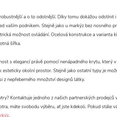
robustnější a o to odolnější. Díky tomu dokážou odstínit i
řed vaším podnikem. Stejně jako u markýz bez nosného pro
trická možnost ovládání. Ocelová konstrukce a varianta 
otná šířka.
nost s elegancí právě pomocí nenápadného krytu, který v 
k esteticky okolní prostor. Stejně jako ostatní typy je m
si z nepřeberného množství designů látky.
try? Kontaktuje jednoho z našich partnerských prodejců v 
otra, máte svobodu výběru, ať jste kdekoli. Pokud stále vá
rkýz
.