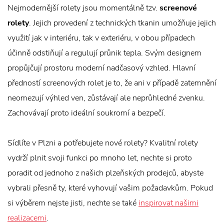
Nejmodernější rolety jsou momentálně tzv.
screenové
rolety
. Jejich provedení z technických tkanin umožňuje jejich
využití jak v interiéru, tak v exteriéru, v obou případech
účinně odstiňují a regulují průnik tepla. Svým designem
propůjčují prostoru moderní nadčasový vzhled. Hlavní
předností screenových rolet je to, že ani v případě zatemnění
neomezují výhled ven, zůstávají ale neprůhledné zvenku.
Zachovávají proto ideální soukromí a bezpečí.
Sídlíte v Plzni a potřebujete nové rolety? Kvalitní rolety
vydrží plnit svoji funkci po mnoho let, nechte si proto
poradit od jednoho z našich plzeňských prodejců, abyste
vybrali přesně ty, které vyhovují vašim požadavkům. Pokud
si výběrem nejste jisti, nechte se také
inspirovat našimi
realizacemi
.