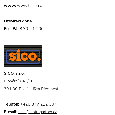
www:
www.ho-pa.cz
Otevírací doba
Po - Pá:
8.30 – 17.00
SICO, s.r.o.
Plovární 649/10
301 00 Plzeň - Jížní Předměstí
Telefon:
+420 377 222 307
E-mail:
sico@isotrapartner.cz