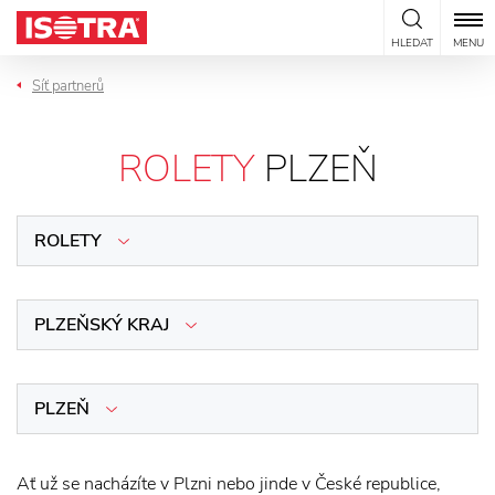
Přeskočit na obsah
HLEDAT
MENU
Síť partnerů
ROLETY
PLZEŇ
ROLETY
PLZEŇSKÝ KRAJ
PLZEŇ
Ať už se nacházíte v Plzni nebo jinde v České republice,