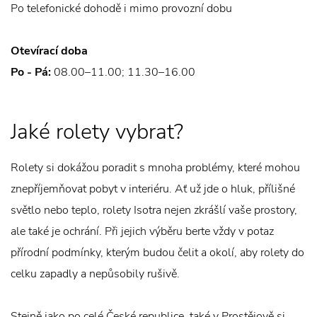
Po telefonické dohodě i mimo provozní dobu
Otevírací doba
Po - Pá:
08.00–11.00; 11.30–16.00
Jaké rolety vybrat?
Rolety si dokážou poradit s mnoha problémy, které mohou
znepříjemňovat pobyt v interiéru. Ať už jde o hluk, přílišné
světlo nebo teplo, rolety Isotra nejen zkrášlí vaše prostory,
ale také je ochrání. Při jejich výběru berte vždy v potaz
přírodní podmínky, kterým budou čelit a okolí, aby rolety do
celku zapadly a nepůsobily rušivě.
Stejně jako po celé České republice, také v Prostějově si