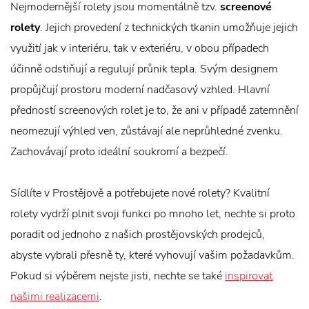
Nejmodernější rolety jsou momentálně tzv.
screenové
rolety
. Jejich provedení z technických tkanin umožňuje jejich
využití jak v interiéru, tak v exteriéru, v obou případech
účinně odstiňují a regulují průnik tepla. Svým designem
propůjčují prostoru moderní nadčasový vzhled. Hlavní
předností screenových rolet je to, že ani v případě zatemnění
neomezují výhled ven, zůstávají ale neprůhledné zvenku.
Zachovávají proto ideální soukromí a bezpečí.
Sídlíte v Prostějově a potřebujete nové rolety? Kvalitní
rolety vydrží plnit svoji funkci po mnoho let, nechte si proto
poradit od jednoho z našich prostějovských prodejců,
abyste vybrali přesně ty, které vyhovují vašim požadavkům.
Pokud si výběrem nejste jisti, nechte se také
inspirovat
našimi realizacemi
.