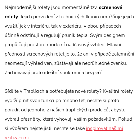
Nejmodernější rolety jsou momentálně tzv.
screenové
rolety
. Jejich provedení z technických tkanin umožňuje jejich
využití jak v interiéru, tak v exteriéru, v obou případech
účinně odstiňují a regulují průnik tepla. Svým designem
propůjčují prostoru moderní nadčasový vzhled. Hlavní
předností screenových rolet je to, že ani v případě zatemnění
neomezují výhled ven, zůstávají ale neprůhledné zvenku.
Zachovávají proto ideální soukromí a bezpečí.
Sídlíte v Traplicích a potřebujete nové rolety? Kvalitní rolety
vydrží plnit svoji funkci po mnoho let, nechte si proto
poradit od jednoho z našich traplických prodejců, abyste
vybrali přesně ty, které vyhovují vašim požadavkům. Pokud
si výběrem nejste jisti, nechte se také
inspirovat našimi
realizacemi
.