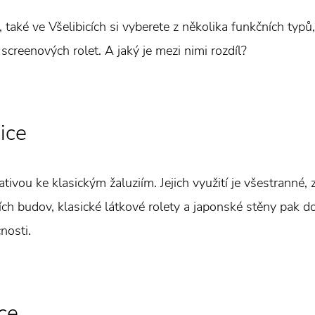
 také ve Všelibicích si vyberete z několika funkčních typů,
creenových rolet. A jaký je mezi nimi rozdíl?
ice
tivou ke klasickým žaluziím. Jejich využití je všestranné,
ích budov, klasické látkové rolety a japonské stěny pak d
nosti.
ice