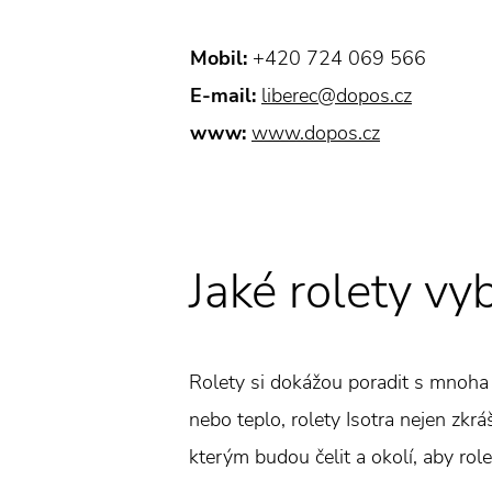
Mobil:
+420 724 069 566
E-mail:
liberec@dopos.cz
www:
www.dopos.cz
Jaké rolety vy
Rolety si dokážou poradit s mnoha p
nebo teplo, rolety Isotra nejen zkrá
kterým budou čelit a okolí, aby rol