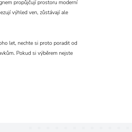
esignem propůjčují prostoru moderní
zují výhled ven, zůstávají ale
noho let, nechte si proto poradit od
adavkům. Pokud si výběrem nejste