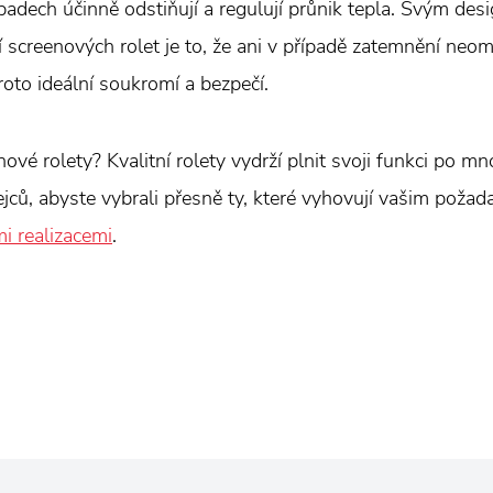
případech účinně odstiňují a regulují průnik tepla. Svým d
screenových rolet je to, že ani v případě zatemnění neome
oto ideální soukromí a bezpečí.
 nové rolety? Kvalitní rolety vydrží plnit svoji funkci po m
ejců, abyste vybrali přesně ty, které vyhovují vašim pož
mi realizacemi
.