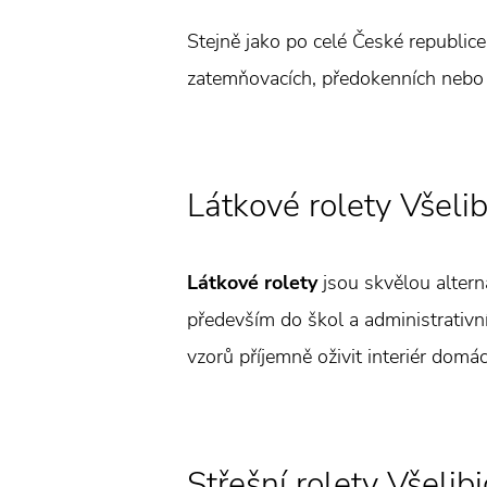
Stejně jako po celé České republice,
zatemňovacích, předokenních nebo s
Látkové rolety Všelib
Látkové rolety
jsou skvělou alterna
především do škol a administrativn
vzorů příjemně oživit interiér domác
Střešní rolety Všelib