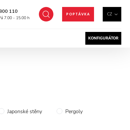
800 110
Hledat
CZ
POPTÁVKA
Pá 7.00 - 15.00 h
KONFIGURÁTOR
Japonské stěny
Pergoly