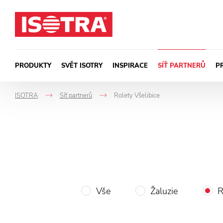
Přeskočit na obsah
PRODUKTY
SVĚT ISOTRY
INSPIRACE
SÍŤ PARTNERŮ
P
ISOTRA
Síť partnerů
Rolety Všelibice
->
->
Vše
Žaluzie
R