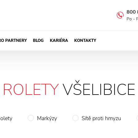
800 
Po - 
RO PARTNERY
BLOG
KARIÉRA
KONTAKTY
ROLETY
VŠELIBICE
olety
Markýzy
Sítě proti hmyzu