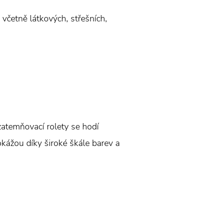
 včetně látkových, střešních,
 zatemňovací rolety se hodí
okážou díky široké škále barev a