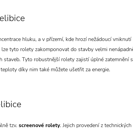
elibice
ncentrace hluku, a v přízemí, kde hrozí nežádoucí vniknutí
 lze tyto rolety zakomponovat do stavby velmi nenápadn
h staveb. Tyto robustnější rolety zajistí úplné zatemnění 
 teploty díky nim také můžete ušetřit za energie.
libice
lně tzv.
screenové rolety
. Jejich provedení z technických