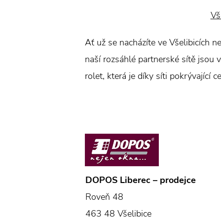
Vš
Ať už se nacházíte ve Všelibicích ne
naší rozsáhlé partnerské sítě jsou 
rolet, která je díky síti pokrývající
DOPOS Liberec – prodejce
Roveň 48
463 48 Všelibice