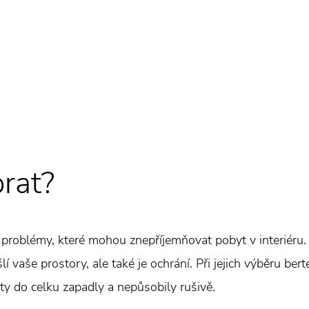
brat?
roblémy, které mohou znepříjemňovat pobyt v interiéru. A
šlí vaše prostory, ale také je ochrání. Při jejich výběru be
ety do celku zapadly a nepůsobily rušivě.