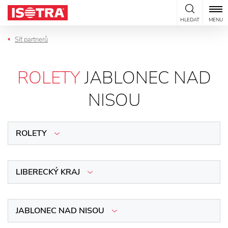
Přeskočit na obsah
HLEDAT
MENU
Síť partnerů
ROLETY
JABLONEC NAD
NISOU
ROLETY
LIBERECKÝ KRAJ
JABLONEC NAD NISOU