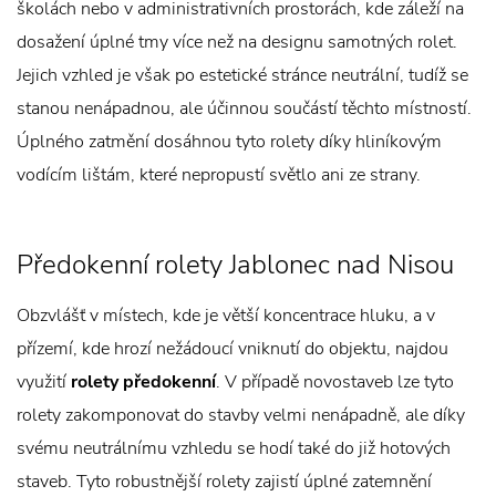
školách nebo v administrativních prostorách, kde záleží na
dosažení úplné tmy více než na designu samotných rolet.
Jejich vzhled je však po estetické stránce neutrální, tudíž se
stanou nenápadnou, ale účinnou součástí těchto místností.
Úplného zatmění dosáhnou tyto rolety díky hliníkovým
vodícím lištám, které nepropustí světlo ani ze strany.
Předokenní rolety Jablonec nad Nisou
Obzvlášť v místech, kde je větší koncentrace hluku, a v
přízemí, kde hrozí nežádoucí vniknutí do objektu, najdou
využití
rolety předokenní
. V případě novostaveb lze tyto
rolety zakomponovat do stavby velmi nenápadně, ale díky
svému neutrálnímu vzhledu se hodí také do již hotových
staveb. Tyto robustnější rolety zajistí úplné zatemnění