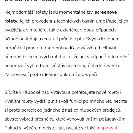
Nejmodernější rolety jsou momentálně tzv.
screenové
rolety
. Jejich provedení z technických tkanin umožňuje jejich
využití jak v interiéru, tak v exteriéru, v obou případech
účinně odstiňují a regulují průnik tepla. Svým designem
propůjčují prostoru moderní nadčasový vzhled. Hlavní
předností screenových rolet je to, že ani v případě zatemnění
neomezují výhled ven, zůstávají ale neprůhledné zvenku.
Zachovávají proto ideální soukromí a bezpečí.
Sídlíte v Hluboké nad Vltavou a potřebujete nové rolety?
Kvalitní rolety vydrží plnit svoji funkci po mnoho let, nechte
si proto poradit od jednoho z našich hlubokých prodejců,
abyste vybrali přesně ty, které vyhovují vašim požadavkům.
Pokud si výběrem nejste jisti, nechte se také
inspirovat