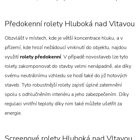
Předokenní rolety Hluboká nad Vltavou
Obzvlášť v místech, kde je větší koncentrace hluku, a v
přízemí, kde hrozí nežádoucí vniknutí do objektu, najdou
využití
rolety předokenní
. V případě novostaveb lze tyto
rolety zakomponovat do stavby velmi nenápadně, ale díky
svému neutrálnímu vzhledu se hodí také do již hotových
staveb. Tyto robustnější rolety zajistí úplné zatemnění
spolu s odhlučněním interiéru a jeho zabezpečením. Díky
regulaci vnitřní teploty díky nim také můžete ušetřit za
energie.
Screenové rolety Hluboká nad Vltavou