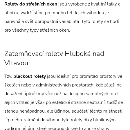
Rolety do střešních oken
jsou vyrobené z kvalitní látky a
hliníku, vydrží stínit po mnoho let. Jejich výhodou je
barevná a světlopropustná variabilita. Tyto rolety se hodí
pro všechny typy střešních oken.
Zatemňovací rolety Hluboká nad
Vltavou
Tzv.
blackout rolety
jsou ideální pro promítací prostory ve
školách nebo v administrativních prostorách, kde záleží na
dosažení úplné tmy více než na designu samotných rolet.
Jejich vzhled je však po estetické stránce neutrální, tudíž se
stanou nenápadnou, ale účinnou součástí těchto místností.
Úplného zatmění dosáhnou tyto rolety díky hliníkovým
vodícím lištám, které nepropustí světlo ani ze strany.