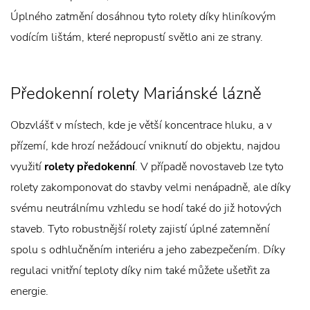
Úplného zatmění dosáhnou tyto rolety díky hliníkovým
vodícím lištám, které nepropustí světlo ani ze strany.
Předokenní rolety Mariánské lázně
Obzvlášť v místech, kde je větší koncentrace hluku, a v
přízemí, kde hrozí nežádoucí vniknutí do objektu, najdou
využití
rolety předokenní
. V případě novostaveb lze tyto
rolety zakomponovat do stavby velmi nenápadně, ale díky
svému neutrálnímu vzhledu se hodí také do již hotových
staveb. Tyto robustnější rolety zajistí úplné zatemnění
spolu s odhlučněním interiéru a jeho zabezpečením. Díky
regulaci vnitřní teploty díky nim také můžete ušetřit za
energie.