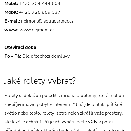
Mobil:
+420 704 444 604
Mobil:
+420 725 859 037
E-mail:
nejmont@isotrapartner.cz
www:
www.nejmont.cz
Otevírací doba
Po - Pá:
Dle předchozí domluvy.
Jaké rolety vybrat?
Rolety si dokážou poradit s mnoha problémy, které mohou
znepříjemňovat pobyt v interiéru. Ať už jde o hluk, přílišné
světlo nebo teplo, rolety Isotra nejen zkrášlí vaše prostory,
ale také je ochrání. Při jejich výběru berte vždy v potaz
přírodní podmínky, kterým budou čelit a okolí, aby rolety do