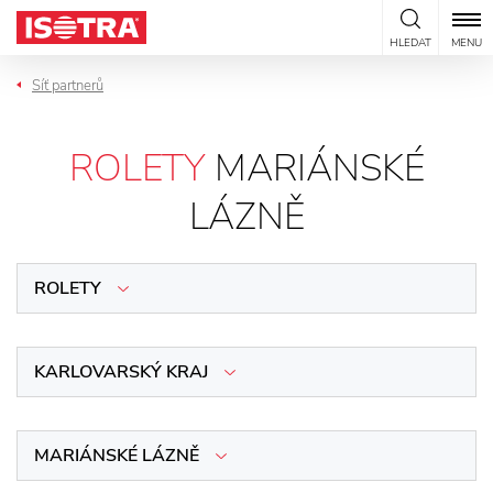
Přeskočit na obsah
HLEDAT
MENU
Síť partnerů
ROLETY
MARIÁNSKÉ
LÁZNĚ
ROLETY
KARLOVARSKÝ KRAJ
MARIÁNSKÉ LÁZNĚ