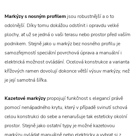
Markýzy s nosným profilem
jsou robustnější a o to
odolnější. Díky tomu dokážou odstínit i opravdu velké
plochy, ať už se jedná o vaši terasu nebo prostor před vaším
podnikem. Stejně jako u markýz bez nosného profilu je
samozřejmostí speciální povrchová úprava a manuální i
elektrická možnost ovládání. Ocelová konstrukce a varianta
křížových ramen dovolují dokonce větší výsuv markýzy, než
je její samotná šířka.
Kazetové markýzy
propojují funkčnost s elegancí právě
pomocí nenápadného krytu, který v případě svinutí schová
celou konstrukci do sebe a nenarušuje tak esteticky okolní
prostor. Stejně jako ostatní typy je možné kazetovou
markýzu ovládat manuálně nebo elektricky a vybrat si z