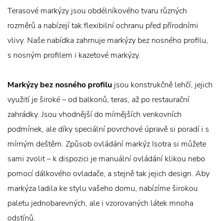
Terasové markýzy jsou obdélníkového tvaru různých
rozměrů a nabízejí tak flexibilní ochranu před přírodními
vlivy. Naše nabídka zahrnuje markýzy bez nosného profilu,
s nosným profilem i kazetové markýzy.
Markýzy bez nosného profilu
jsou konstrukčně lehčí, jejich
využití je široké – od balkonů, teras, až po restaurační
zahrádky. Jsou vhodnější do mírnějších venkovních
podmínek, ale díky speciální povrchové úpravě si poradí i s
mírným deštěm. Způsob ovládání markýz Isotra si můžete
sami zvolit – k dispozici je manuální ovládání klikou nebo
pomocí dálkového ovladače, a stejně tak jejich design. Aby
markýza ladila ke stylu vašeho domu, nabízíme širokou
paletu jednobarevných, ale i vzorovaných látek mnoha
odstínů.