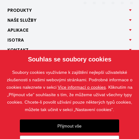
PRODUKTY
NAŠE
SLUŽBY
APLIKACE
ISOTRA
KONTAKT
Souhlas se soubory cookies
Soubory cookies využíváme k zajištění nejlepší uživatelské
zkušenosti s našimi webovými stránkami. Podrobné informace o
cookies naleznete v sekci
Více informací o cookies
. Kliknutím na
„Přijmout vše“ souhlasíte s tím, že můžeme užívat všechny typy
cookies. Chcete-li povolit užívání pouze některých typů cookies,
můžete tak učinit v sekci „Nastavení cookies“.
Přijmout vše
Fotografie jsou chráněny autorským právem a jejich stahování nebo