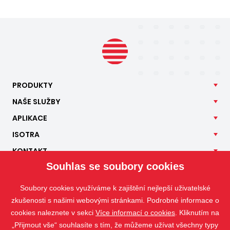
PRODUKTY
NAŠE
SLUŽBY
APLIKACE
ISOTRA
KONTAKT
Souhlas se soubory cookies
Soubory cookies využíváme k zajištění nejlepší uživatelské
zkušenosti s našimi webovými stránkami. Podrobné informace o
cookies naleznete v sekci
Více informací o cookies
. Kliknutím na
„Přijmout vše“ souhlasíte s tím, že můžeme užívat všechny typy