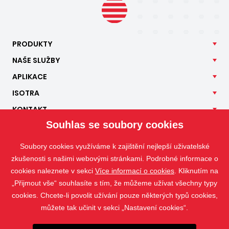
PRODUKTY
NAŠE
SLUŽBY
APLIKACE
ISOTRA
KONTAKT
Souhlas se soubory cookies
Soubory cookies využíváme k zajištění nejlepší uživatelské
zkušenosti s našimi webovými stránkami. Podrobné informace o
cookies naleznete v sekci
Více informací o cookies
. Kliknutím na
„Přijmout vše“ souhlasíte s tím, že můžeme užívat všechny typy
cookies. Chcete-li povolit užívání pouze některých typů cookies,
můžete tak učinit v sekci „Nastavení cookies“.