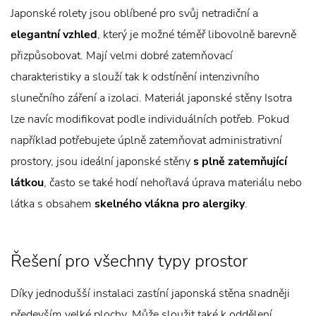
Japonské rolety jsou oblíbené pro svůj netradiční a
elegantní vzhled
, který je možné téměř libovolně barevně
přizpůsobovat. Mají velmi dobré zatemňovací
charakteristiky a slouží tak k odstínění intenzivního
slunečního záření a izolaci. Materiál japonské stěny Isotra
lze navíc modifikovat podle individuálních potřeb. Pokud
například potřebujete úplně zatemňovat administrativní
prostory, jsou ideální japonské stěny
s plně zatemňující
látkou
, často se také hodí nehořlavá úprava materiálu nebo
látka s obsahem
skelného vlákna pro alergiky
.
Řešení pro všechny typy prostor
Díky jednodušší instalaci zastíní japonská stěna snadněji
především velké plochy. Může sloužit také k oddělení