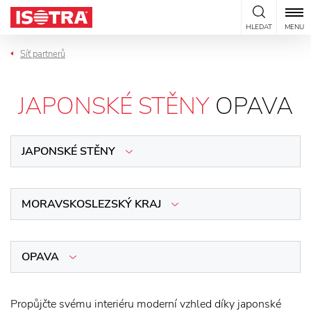
Přeskočit na obsah
HLEDAT
MENU
Síť partnerů
JAPONSKÉ STĚNY
OPAVA
JAPONSKÉ STĚNY
MORAVSKOSLEZSKÝ KRAJ
OPAVA
Propůjčte svému interiéru moderní vzhled díky japonské