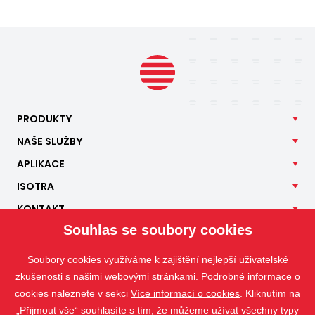
PRODUKTY
NAŠE
SLUŽBY
APLIKACE
ISOTRA
KONTAKT
Souhlas se soubory cookies
Soubory cookies využíváme k zajištění nejlepší uživatelské
zkušenosti s našimi webovými stránkami. Podrobné informace o
cookies naleznete v sekci
Více informací o cookies
. Kliknutím na
„Přijmout vše“ souhlasíte s tím, že můžeme užívat všechny typy