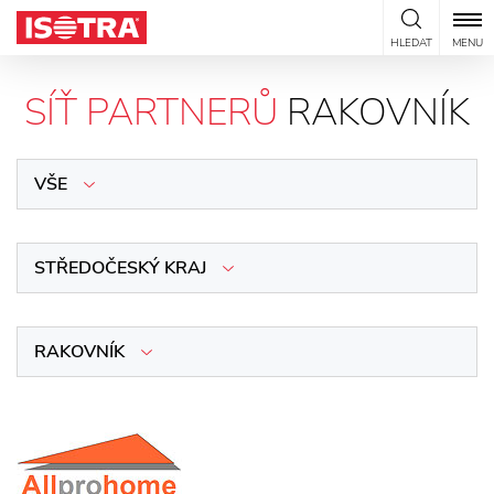
Přeskočit na obsah
HLEDAT
MENU
SÍŤ PARTNERŮ
RAKOVNÍK
VŠE
STŘEDOČESKÝ KRAJ
RAKOVNÍK