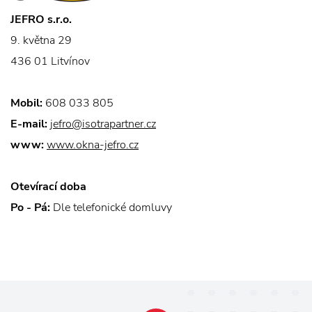
JEFRO s.r.o.
9. května 29
436 01 Litvínov
Mobil:
608 033 805
E-mail:
jefro@isotrapartner.cz
www:
www.okna-jefro.cz
Otevírací doba
Po - Pá:
Dle telefonické domluvy