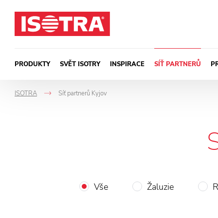
Přeskočit na obsah
PRODUKTY
SVĚT ISOTRY
INSPIRACE
SÍŤ PARTNERŮ
P
ISOTRA
Síť partnerů Kyjov
->
Vše
Žaluzie
R