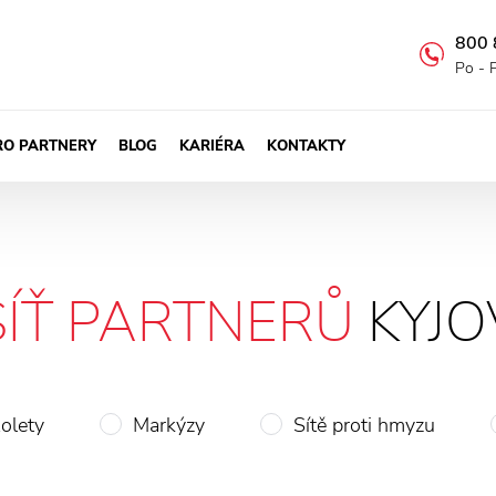
800 
Po - 
RO PARTNERY
BLOG
KARIÉRA
KONTAKTY
SÍŤ PARTNERŮ
KYJO
olety
Markýzy
Sítě proti hmyzu