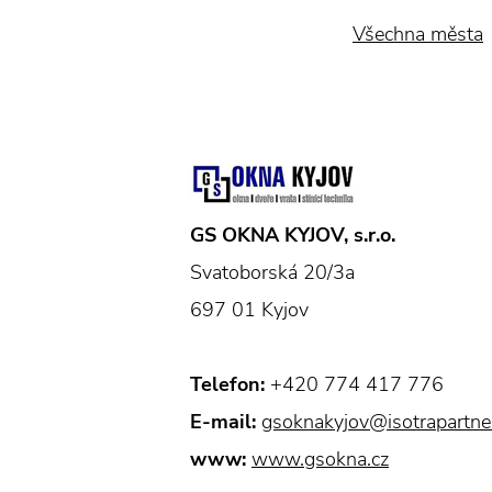
Všechna města
GS OKNA KYJOV, s.r.o.
Svatoborská 20/3a
697 01 Kyjov
Telefon:
+420 774 417 776
E-mail:
gsoknakyjov@isotrapartner
www:
www.gsokna.cz