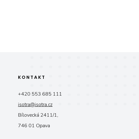
KONTAKT
+420 553 685 111
isotra@isotra.cz
Bílovecká 2411/1,
746 01 Opava