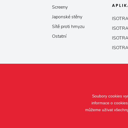
APLI
Screeny
Japonské stěny
ISOTRA
Sítě proti hmyzu
ISOTRA
Ostatní
ISOTRA
ISOTRA
Soubory cookies vyu
informace o cookies
můžeme užívat všechny t