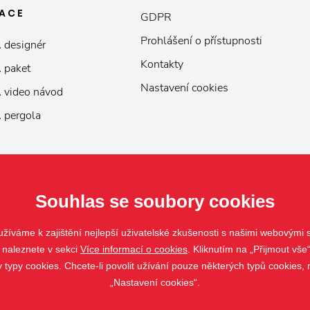
KACE
GDPR
Prohlášení o přístupnosti
 designér
Kontakty
 paket
Nastavení cookies
 video návod
 pergola
Souhlas se soubory cookies
žíváme k zajištění nejlepší uživatelské zkušenosti s našimi webovými
 naleznete v sekci
Více informací o cookies
. Kliknutím na „Přijmout vše“
ypy cookies. Chcete-li povolit užívání pouze některých typů cookies, m
„Nastavení cookies“.