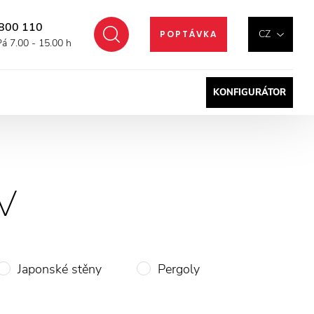
800 110
Hledat
CZ
POPTÁVKA
Pá 7.00 - 15.00 h
KONFIGURÁTOR
V
Japonské stěny
Pergoly