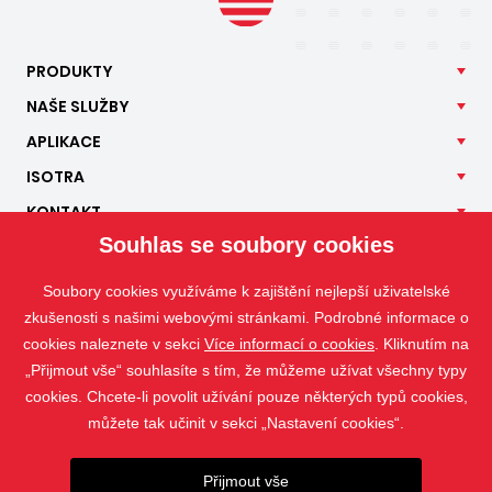
PRODUKTY
NAŠE
SLUŽBY
APLIKACE
ISOTRA
KONTAKT
Souhlas se soubory cookies
Soubory cookies využíváme k zajištění nejlepší uživatelské
zkušenosti s našimi webovými stránkami. Podrobné informace o
cookies naleznete v sekci
Více informací o cookies
. Kliknutím na
„Přijmout vše“ souhlasíte s tím, že můžeme užívat všechny typy
cookies. Chcete-li povolit užívání pouze některých typů cookies,
můžete tak učinit v sekci „Nastavení cookies“.
Přijmout vše