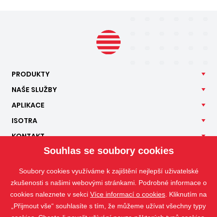
PRODUKTY
NAŠE
SLUŽBY
APLIKACE
ISOTRA
KONTAKT
Souhlas se soubory cookies
Soubory cookies využíváme k zajištění nejlepší uživatelské
zkušenosti s našimi webovými stránkami. Podrobné informace o
cookies naleznete v sekci
Více informací o cookies
. Kliknutím na
„Přijmout vše“ souhlasíte s tím, že můžeme užívat všechny typy