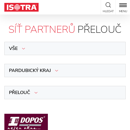
Přeskočit na obsah
HLEDAT
MENU
SÍŤ PARTNERŮ
PŘELOUČ
VŠE
PARDUBICKÝ KRAJ
PŘELOUČ